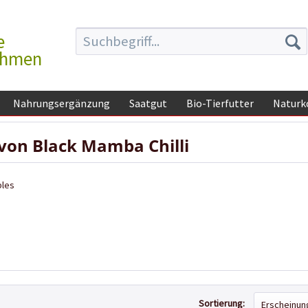
e
ehmen
Nahrungsergänzung
Saatgut
Bio-Tierfutter
Naturk
von Black Mamba Chilli
bles
Sortierung: