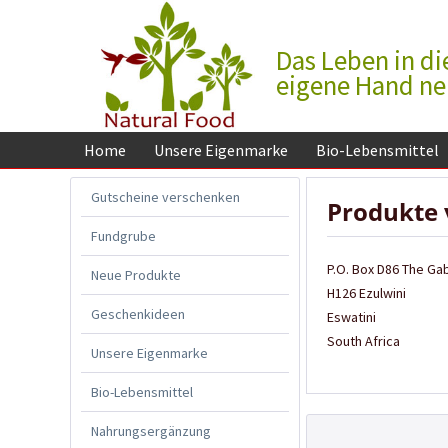
Das Leben in di
eigene Hand n
Home
Unsere Eigenmarke
Bio-Lebensmittel
Gutscheine verschenken
Produkte 
Fundgrube
P.O. Box D86 The Ga
Neue Produkte
H126 Ezulwini
Geschenkideen
Eswatini
South Africa
Unsere Eigenmarke
Bio-Lebensmittel
Nahrungsergänzung