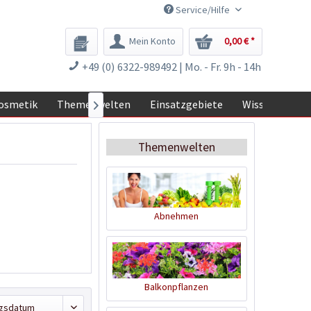
Service/Hilfe
Mein Konto
0,00 € *
+49 (0) 6322-989492 | Mo. - Fr. 9h - 14h
osmetik
Themenwelten
Einsatzgebiete
Wissen

Themenwelten
Abnehmen
Balkonpflanzen