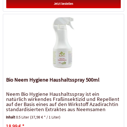
Jetzt bestellen
Bio Neem Hygiene Haushaltsspray 500ml
Neem Bio Hygiene Haushaltsspray ist ein
natürlich wirkendes Fraßinsektizid und Repellent
auf der Basis eines auf den Wirkstoff Azadirachtin
standardisierten Extraktes aus Neemsamen
(Niemsamen). Bekämpft in...
Inhalt
0.5 Liter
(37,98 € * / 1 Liter)
18,99 € *