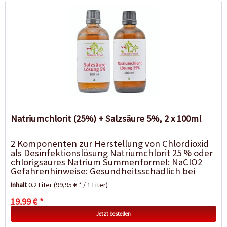
Natriumchlorit (25%) + Salzsäure 5%, 2 x 100ml
2 Komponenten zur Herstellung von Chlordioxid
als Desinfektionslösung Natriumchlorit 25 % oder
chlorigsaures Natrium Summenformel: NaClO2
Gefahrenhinweise: Gesundheitsschädlich bei
Verschlucken und bei...
Inhalt
0.2 Liter
(99,95 € * / 1 Liter)
19,99 € *
Jetzt bestellen