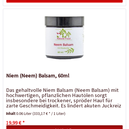
Niem (Neem) Balsam, 60ml
Das gehaltvolle Niem Balsam (Neem Balsam) mit
hochwertigen, pflanzlichen Hautölen sorgt
insbesondere bei trockener, spröder Haut für
zarte Geschmeidigkeit. Es lindert akuten Juckreiz
und eignet sich für...
Inhalt
0.06 Liter
(333,17 € * / 1 Liter)
19,99 € *