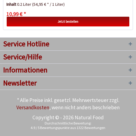
trockene und...
Inhalt
0.2 Liter
(54,95 € * / 1 Liter)
10,99 € *
Jetzt bestellen
Service Hotline
Service/Hilfe
Informationen
Newsletter
* Alle Preise inkl. gesetzl. Mehrwertsteuer zzgl.
Versandkosten
, wenn nicht anders beschrieben
Copyright © - 2026 Natural Food
Durchschnittliche Bewertung:
4.9
/
5
Bewertungspunkte aus
1322
Bewertungen