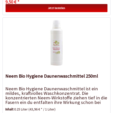
9,50 € *
Jetzt bestellen
Neem Bio Hygiene Daunenwaschmittel 250ml
Neem Bio Hygiene Daunenwaschmittel ist ein
mildes, kraftvolles Waschkonzentrat. Die
konzentrierten Neem-Wirkstoffe ziehen tief in die
Fasern ein du entfalten ihre Wirkung schon bei
niedrigen Waschtemperaturen. Neem Bio
Inhalt
0.25 Liter
(43,96 € * / 1 Liter)
Hygiene...