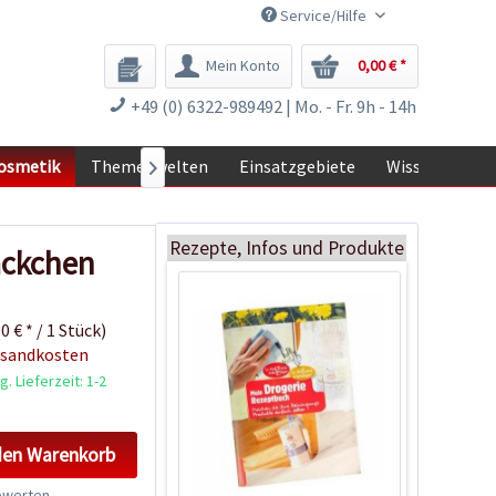
Service/Hilfe
Mein Konto
0,00 € *
Bio Seifenflocken,
+49 (0) 6322-989492 | Mo. - Fr. 9h - 14h
1kg
Inhalt
1 Kilogramm
osmetik
Themenwelten
Einsatzgebiete
Wissen

10,49 € *
Ausverkauft
Rezepte, Infos und Produkte
äckchen
0 € * / 1 Stück)
rsandkosten
. Lieferzeit: 1-2
den
Warenkorb
werten