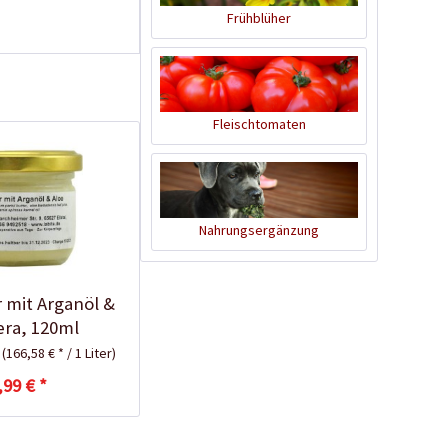
Frühblüher
Fleischtomaten
Bio Seifenflocken,
Nahrungsergänzung
1kg
Inhalt
1 Kilogramm
 mit Arganöl &
10,49 € *
era, 120ml
Ausverkauft
r
(166,58 € * / 1 Liter)
,99 € *