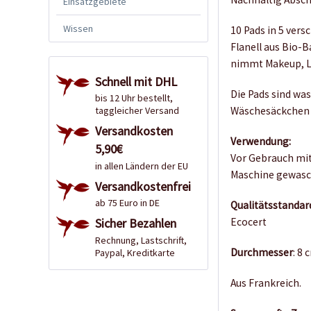
Einsatzgebiete
Wissen
10 Pads in 5 vers
Flanell aus Bio-B
nimmt Makeup, Li
Schnell mit DHL
Die Pads sind wa
bis 12 Uhr bestellt,
Wäschesäckchen 
taggleicher Versand
Versandkosten
Verwendung:
5,90€
Vor Gebrauch mit
in allen Ländern der EU
Maschine gewasch
Versandkostenfrei
ab 75 Euro in DE
Qualitätsstandard
Ecocert
Sicher Bezahlen
Rechnung, Lastschrift,
Durchmesser
: 8 
Paypal, Kreditkarte
Aus Frankreich.