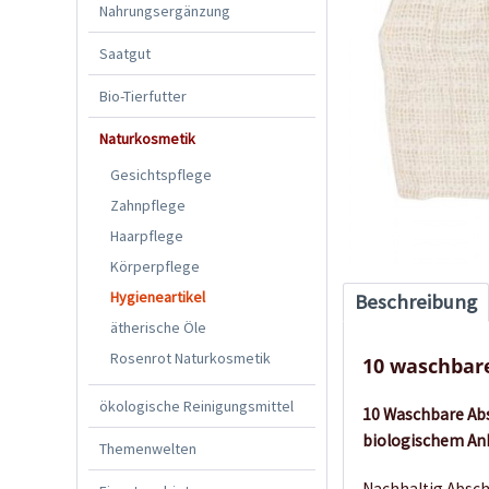
Nahrungsergänzung
Saatgut
Bio-Tierfutter
Naturkosmetik
Gesichtspflege
Zahnpflege
Haarpflege
Körperpflege
Hygieneartikel
Beschreibung
ätherische Öle
Rosenrot Naturkosmetik
10 waschbar
ökologische Reinigungsmittel
10
Waschbare Abs
biologischem An
Themenwelten
Nachhaltig Absc