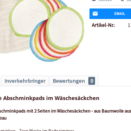
EMAIL
Artikel-Nr.:
1
Inverkehrbringer
Bewertungen
0
e Abschminkpads im Wäschesäckchen
chminkpads mit 2 Seiten im Wäschesäckchen - aus Baumwolle aus 
bau
hminken - Zero Waste im Badezimmer.