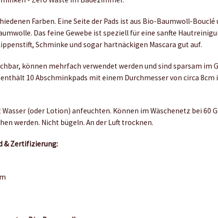
chiedenen Farben. Eine Seite der Pads ist aus Bio-Baumwoll-Bouclé 
aumwolle. Das feine Gewebe ist speziell für eine sanfte Hautreini
ppenstift, Schminke und sogar hartnäckigen Mascara gut auf.
schbar, können mehrfach verwendet werden und sind sparsam im 
enthält 10 Abschminkpads mit einem Durchmesser von circa 8cm i
 Wasser (oder Lotion) anfeuchten. Können im Wäschenetz bei 60 Gr
en werden. Nicht bügeln. An der Luft trocknen.
 & Zertifizierung:
cm