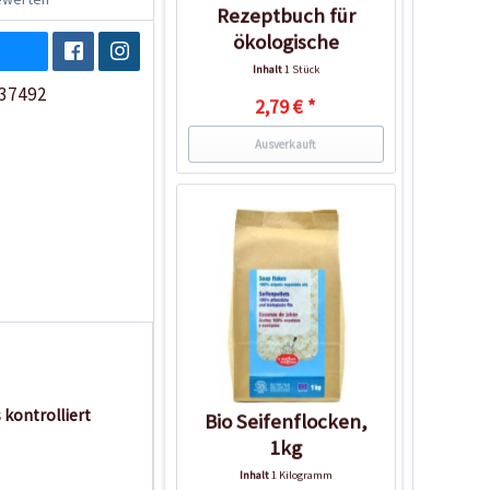
Rezeptbuch für
ökologische
Reinigungsmittel
Inhalt
1 Stück
37492
2,79 € *
Ausverkauft
kontrolliert
Bio Seifenflocken,
1kg
Inhalt
1 Kilogramm