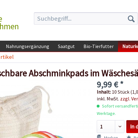
e
ehmen
Nahrungsergänzung
Saatgut
Bio-Tierfutter
Naturk
rtikel
schbare Abschminkpads im Wäsches
9,99 € *
Inhalt:
10 Stück (1,0
inkl. MwSt.
zzgl. Ve
Sofort versandfertig
Werktage.
In 
Merken
Be