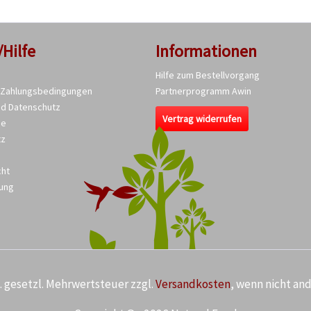
/Hilfe
Informationen
Hilfe zum Bestellvorgang
 Zahlungsbedingungen
Partnerprogramm Awin
nd Datenschutz
Vertrag widerrufen
se
tz
cht
ung
kl. gesetzl. Mehrwertsteuer zzgl.
Versandkosten
, wenn nicht an