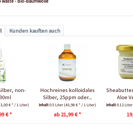
ro waste - Bio-Baumwolle
l
Kunden kauften auch
Silber, non-
Hochreines kolloidales
Sheabutter
 30ml
Silber, 25ppm oder...
Aloe V
3,00 € * / 1 Liter)
Inhalt
0.5 Liter
(43,98 € * / 1 Liter)
Inhalt
0.12 Lite
99 € *
ab 21,99 € *
19