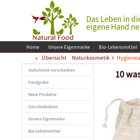
Das Leben in di
eigene Hand n
Home
Unsere Eigenmarke
Bio-Lebensmittel
Übersicht
Naturkosmetik
Hygienea
Gutscheine verschenken
10 wa
Fundgrube
Neue Produkte
Geschenkideen
Unsere Eigenmarke
Bio-Lebensmittel