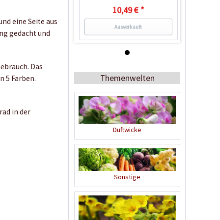
10,49 € *
und eine Seite aus
Ausverkauft
gung gedacht und
Gebrauch. Das
Themenwelten
n 5 Farben.
ad in der
Duftwicke
Rezeptbuch für
ökologische
Reinigungsmittel
Sonstige
Inhalt
1 Stück
2,79 € *
Ausverkauft