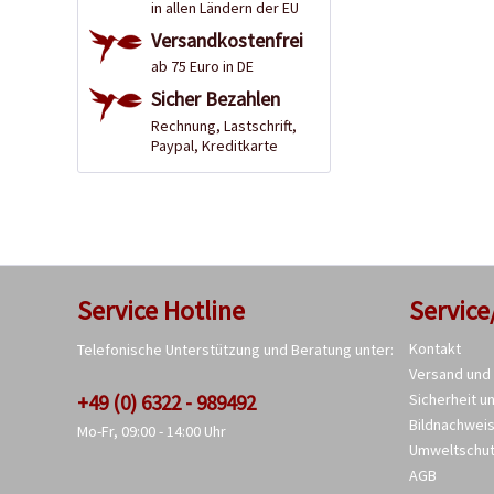
in allen Ländern der EU
Versandkostenfrei
ab 75 Euro in DE
Sicher Bezahlen
Rechnung, Lastschrift,
Paypal, Kreditkarte
Service Hotline
Service
Kontakt
Telefonische Unterstützung und Beratung unter:
Versand und
+49 (0) 6322 - 989492
Sicherheit u
Bildnachwei
Mo-Fr, 09:00 - 14:00 Uhr
Umweltschu
AGB