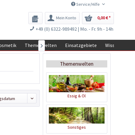
Service/Hilfe
Mein Konto
0,00 € *
+49 (0) 6322-989492 | Mo. - Fr. 9h - 14h
osmetik
Themenwelten
Einsatzgebiete
Wissen

Themenwelten
Essig & Öl
Sonstiges