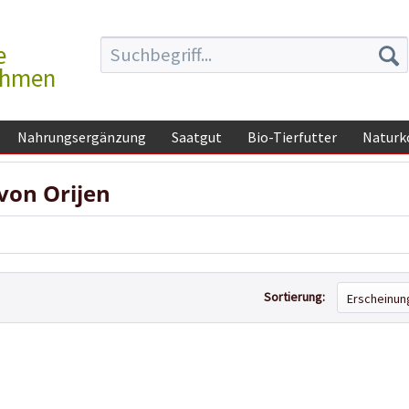
e
ehmen
Nahrungsergänzung
Saatgut
Bio-Tierfutter
Naturk
von Orijen
Sortierung: