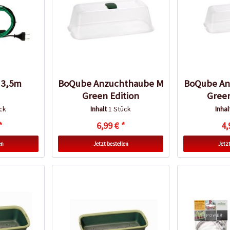
 3,5m
BoQube Anzuchthaube M
BoQube An
Green Edition
Green
ck
Inhalt
1 Stück
Inha
*
6,99 € *
4,
en
Jetzt bestellen
Jetzt