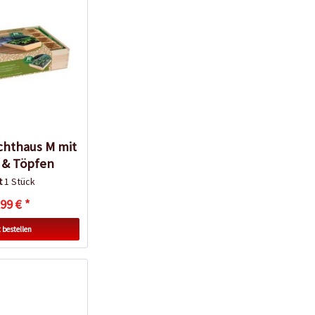
chthaus M mit
 & Töpfen
lt
1 Stück
99 € *
 bestellen