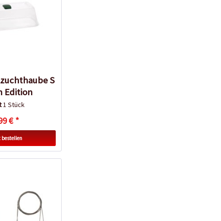
zuchthaube S
 Edition
lt
1 Stück
99 € *
 bestellen