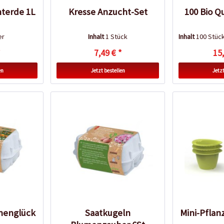
terde 1L
Kresse Anzucht-Set
100 Bio Q
er
Inhalt
1 Stück
Inhalt
100 Stüc
*
7,49 € *
15,
en
Jetzt bestellen
Jetzt
nenglück
Saatkugeln
Mini-Pflan