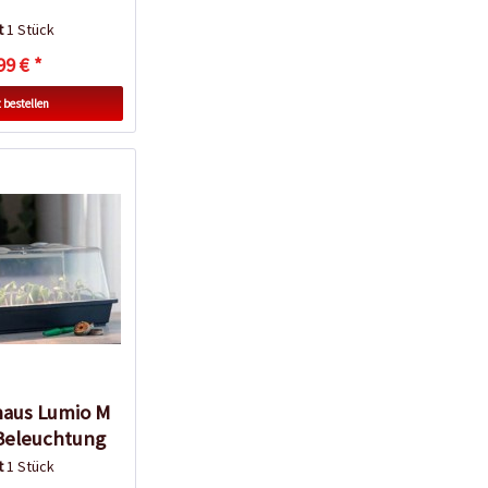
lt
1 Stück
99 € *
 bestellen
aus Lumio M
Beleuchtung
lt
1 Stück