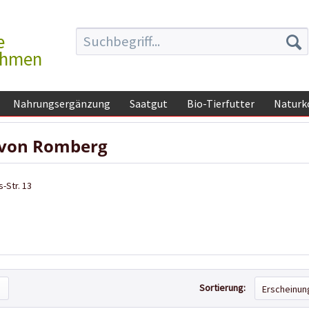
e
ehmen
Nahrungsergänzung
Saatgut
Bio-Tierfutter
Naturk
 von Romberg
-Str. 13
Sortierung: