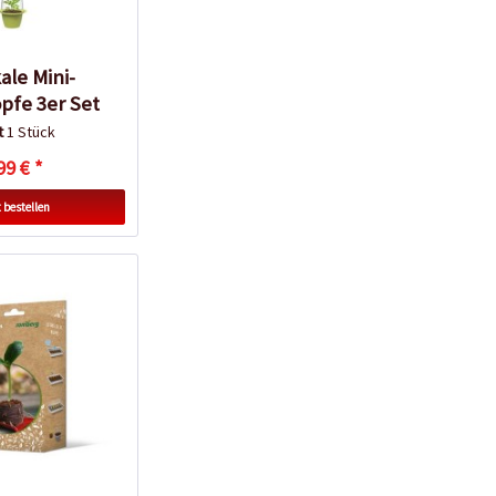
ale Mini-
pfe 3er Set
lt
1 Stück
99 € *
 bestellen