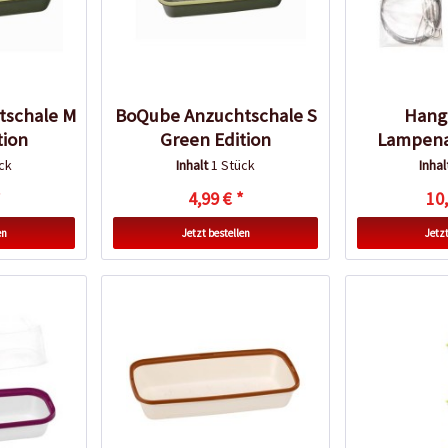
tschale M
BoQube Anzuchtschale S
Hang
tion
Green Edition
Lampen
ck
Inhalt
1 Stück
Inha
*
4,99 € *
10,
en
Jetzt bestellen
Jetzt