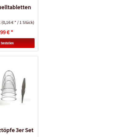
uelltabletten
k
(0,16 € * / 1 Stück)
99 € *
 bestellen
ztöpfe 3er Set