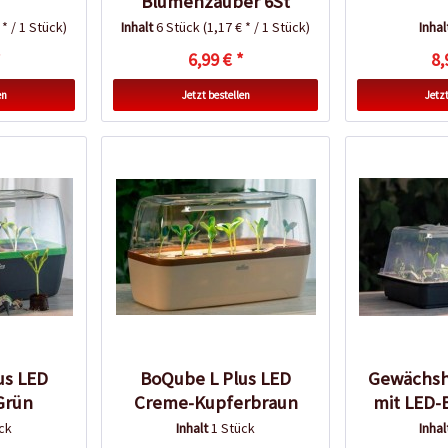
Blumenzauber 6St
 * / 1 Stück)
Inhalt
6 Stück
(1,17 € * / 1 Stück)
Inha
*
6,99 € *
8,
en
Jetzt bestellen
Jetzt
us LED
BoQube L Plus LED
Gewächsh
Grün
Creme-Kupferbraun
mit LED-
ck
Inhalt
1 Stück
Inha