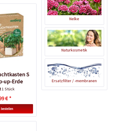
Nelke
Naturkosmetik
uchtkasten S
Ersatzfilter / -membranen
p-up-Erde
lt
1 Stück
99 € *
 bestellen