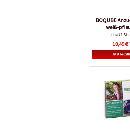
BOQUBE Anzuc
weiß-pfl
Inhalt
1 Stü
10,49 € 
Jetzt bestell