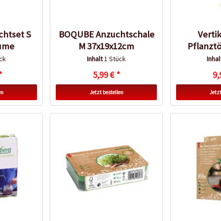
htset S
BOQUBE Anzuchtschale
Vertik
aume
M 37x19x12cm
Pflanztö
ck
Inhalt
1 Stück
Inha
*
5,99 € *
9,
en
Jetzt bestellen
Jetzt