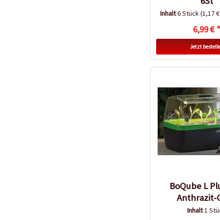
6St
Inhalt
6 Stück
(1,17 €
6,99 € 
Jetzt bestell
BoQube L Pl
Anthrazit-
Inhalt
1 Stü