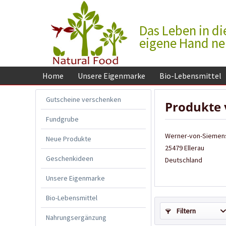
Das Leben in di
eigene Hand n
Home
Unsere Eigenmarke
Bio-Lebensmittel
Gutscheine verschenken
Produkte
Fundgrube
Werner-von-Siemens
Neue Produkte
25479 Ellerau
Geschenkideen
Deutschland
Unsere Eigenmarke
Bio-Lebensmittel
Filtern
Nahrungsergänzung