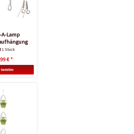
-A-Lamp
aufhängung
lt
1 Stück
99 € *
 bestellen