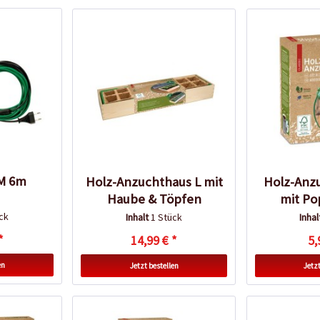
M 6m
Holz-Anzuchthaus L mit
Holz-Anz
Haube & Töpfen
mit Po
ck
Inhalt
1 Stück
Inha
*
14,99 € *
5,
en
Jetzt bestellen
Jetzt