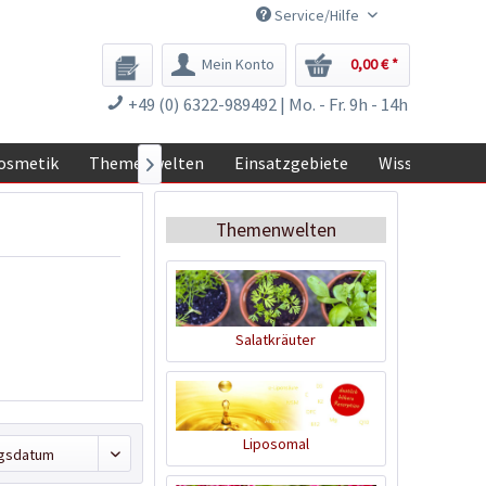
Service/Hilfe
Mein Konto
0,00 € *
+49 (0) 6322-989492 | Mo. - Fr. 9h - 14h
osmetik
Themenwelten
Einsatzgebiete
Wissen

Themenwelten
Salatkräuter
Liposomal