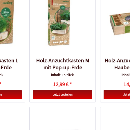
asten L
Holz-Anzuchtkasten M
Holz-Anzu
-Erde
mit Pop-up-Erde
Haube
ck
Inhalt
1 Stück
Inha
*
12,99 € *
14,
en
Jetzt bestellen
Jetzt