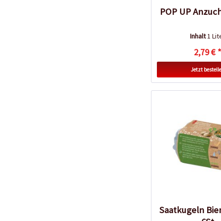
POP UP Anzuch
Inhalt
1 Lit
2,79 € 
Jetzt bestell
Saatkugeln Bie