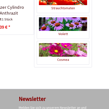
zer Cylindro
Strauchtomaten
Anthrazit
lt
1 Stück
09 € *
Violett
100 Kokos-
Cosmea
Quelltabletten
Inhalt
100 Stück
(0,15 € * / 1 Stück)
14,99 € *
Ausverkauft
Newsletter
Melden Sie sich zu unserem Newsletter an und