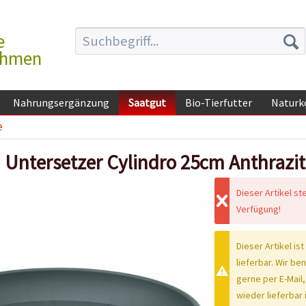
e
ehmen
Nahrungsergänzung
Saatgut
Bio-Tierfutter
Naturk
e
Untersetzer Cylindro 25cm Anthrazit
Dieser Artikel st
Verfügung!
Dieser Artikel ist
lieferbar. Wir be
gerne per E-Mail,
wieder lieferbar i