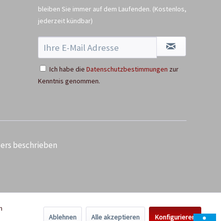
bleiben Sie immer auf dem Laufenden.
(Kostenlos,
jederzeit kündbar)
Ich habe die
Datenschutzbestimmungen
zur
Schildetiketten
Kenntnis genommen.
Inhalt
1 Stück
0,25 € *
Jetzt bestellen
ders beschrieben
n
Ablehnen
Alle akzeptieren
Konfigurieren