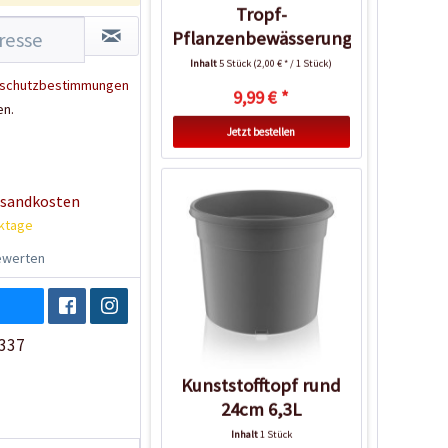
Tropf-
Pflanzenbewässerung
5er Sparset
Inhalt
5 Stück
(2,00 € * / 1 Stück)
schutzbestimmungen
9,99 € *
en.
Jetzt bestellen
rsandkosten
rktage
werten
337
Kunststofftopf rund
24cm 6,3L
Inhalt
1 Stück