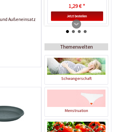
1,29 € *
Jetzt bestellen
- und Außeneinsatz
Themenwelten
Schwangerschaft
Ernteschere Curved
Inhalt
1 Stück
Menstruation
16,19 € *
Jetzt bestellen