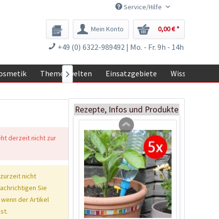
Service/Hilfe
Mein Konto
0,00 € *
Stecketiketten 200
+49 (0) 6322-989492 | Mo. - Fr. 9h - 14h
Stück
Inhalt
200 Stück
(0,03 € * / 1 Stück)
osmetik
Themenwelten
Einsatzgebiete
Wissen

5,99 € *
Jetzt bestellen
Rezepte, Infos und Produkte
eht derzeit nicht zur
 zurzeit nicht
nachrichtigen Sie
 wenn der Artikel
st.