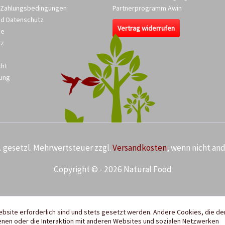
 Zahlungsbedingungen
Partnerprogramm Awin
nd Datenschutz
Vertrag widerrufen
se
tz
cht
ung
kl. gesetzl. Mehrwertsteuer zzgl.
Versandkosten
, wenn nicht an
Copyright © - 2026 Natural Food
ebsite erforderlich sind und stets gesetzt werden. Andere Cookies, die de
nen oder die Interaktion mit anderen Websites und sozialen Netzwerken