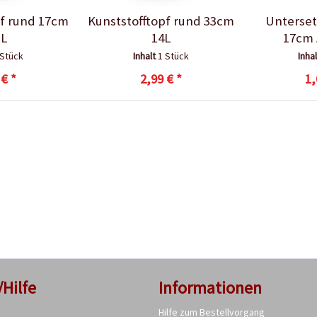
pf rund 17cm
Kunststofftopf rund 33cm
Unterset
1L
14L
17cm 
 Stück
Inhalt
1 Stück
Inha
 € *
2,99 € *
1,
/Hilfe
Informationen
Hilfe zum Bestellvorgang