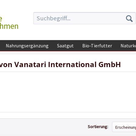
e
ehmen
Nahrungsergänzung
Saatgut
Bio-Tierfutter
Naturk
von Vanatari International GmbH
Sortierung: