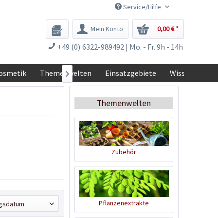
Service/Hilfe
Mein Konto
0,00 € *
+49 (0) 6322-989492 | Mo. - Fr. 9h - 14h
osmetik
Themenwelten
Einsatzgebiete
Wissen

Themenwelten
Zubehör
Pflanzenextrakte