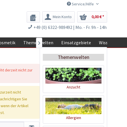
Service/Hilfe
Mein Konto
0,00 € *
+49 (0) 6322-989492 | Mo. - Fr. 9h - 14h
osmetik
Themenwelten
Einsatzgebiete
Wissen

Themenwelten
eht derzeit nicht zur
Anzucht
 zurzeit nicht
nachrichtigen Sie
 wenn der Artikel
st.
Allergien