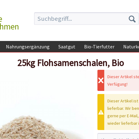
e
ehmen
Nahrungsergänzung
Saatgut
Bio-Tierfutter
Naturk
25kg Flohsamenschalen, Bio
Dieser Artikel st
Verfügung!
Dieser Artikel ist
lieferbar. Wir be
gerne per E-Mail,
wieder lieferbar i