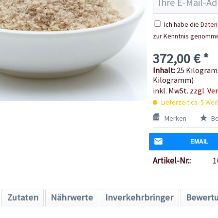
Ich habe die
Daten
zur Kenntnis genomm
372,00 € *
Inhalt:
25 Kilogramm
Kilogramm)
inkl. MwSt.
zzgl. Ve
Lieferzeit ca. 5 We
Merken
Be
EMAIL
Artikel-Nr.:
1
Zutaten
Nährwerte
Inverkehrbringer
Bewert