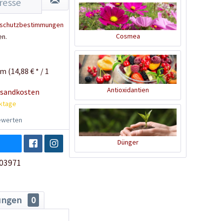
schutzbestimmungen
Cosmea
en.
 (14,88 € * / 1
Antioxidantien
rsandkosten
rktage
werten
Dünger
03971
ungen
0