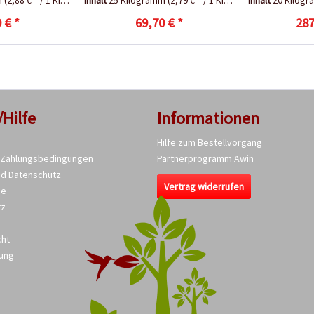
m
(2,88 € * / 1 Kilogramm)
Inhalt
25 Kilogramm
(2,79 € * / 1 Kilogramm)
Inhalt
20 Kilog
 € *
69,70 € *
287
/Hilfe
Informationen
Hilfe zum Bestellvorgang
 Zahlungsbedingungen
Partnerprogramm Awin
nd Datenschutz
Vertrag widerrufen
se
tz
cht
ung