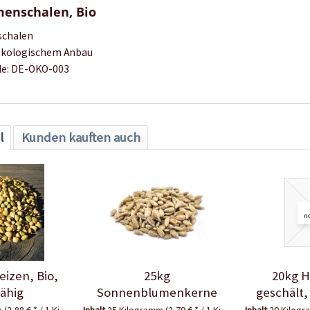
menschalen, Bio
schalen
 ökologischem Anbau
le: DE-ÖKO-003
l
Kunden kauften auch
izen, Bio,
25kg
20kg 
ähig
Sonnenblumenkerne
geschält,
geschält, Bio