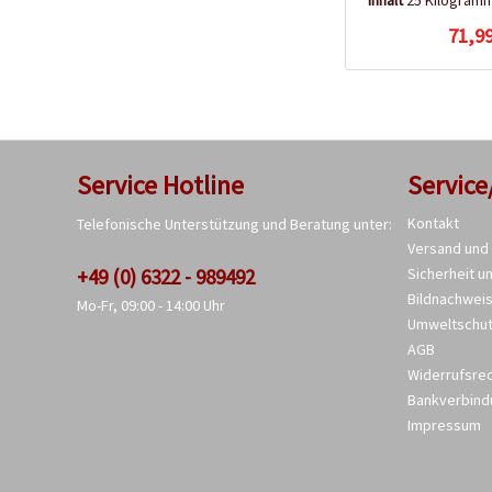
Inhalt
25 Kilogram
71,99
Service Hotline
Service
Kontakt
Telefonische Unterstützung und Beratung unter:
Versand und
+49 (0) 6322 - 989492
Sicherheit u
Bildnachwei
Mo-Fr, 09:00 - 14:00 Uhr
Umweltschu
AGB
Widerrufsre
Bankverbind
Impressum