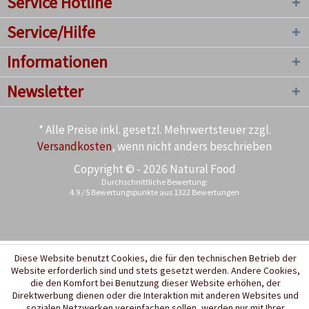
Service Hotline
Service/Hilfe
Informationen
Newsletter
* Alle Preise inkl. gesetzl. Mehrwertsteuer zzgl.
Versandkosten
, wenn nicht anders beschrieben
Copyright © - 2026 Natural Food
Durchschnittliche Bewertung:
4.9
/
5
Bewertungspunkte aus
1322
Bewertungen
Diese Website benutzt Cookies, die für den technischen Betrieb der
Website erforderlich sind und stets gesetzt werden. Andere Cookies,
die den Komfort bei Benutzung dieser Website erhöhen, der
Direktwerbung dienen oder die Interaktion mit anderen Websites und
sozialen Netzwerken vereinfachen sollen, werden nur mit Ihrer