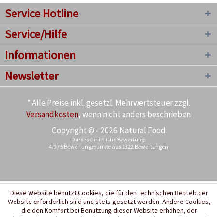
Service Hotline
Service/Hilfe
Informationen
Newsletter
* Alle Preise inkl. gesetzl. Mehrwertsteuer zzgl.
Versandkosten
, wenn nicht anders beschrieben
Copyright © - 2026 Natural Food
Durchschnittliche Bewertung:
4.9
/
5
Bewertungspunkte aus
1322
Bewertungen
Diese Website benutzt Cookies, die für den technischen Betrieb der
Website erforderlich sind und stets gesetzt werden. Andere Cookies,
die den Komfort bei Benutzung dieser Website erhöhen, der