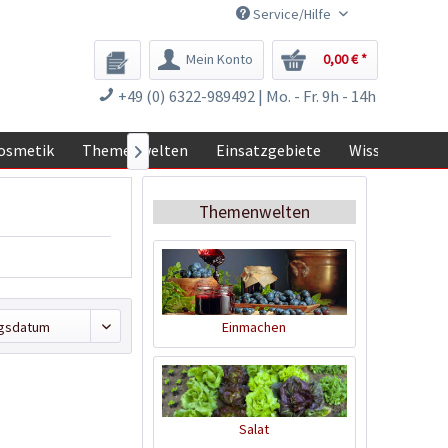
Service/Hilfe
Mein Konto
0,00 € *
+49 (0) 6322-989492 | Mo. - Fr. 9h - 14h
osmetik
Themenwelten
Einsatzgebiete
Wissen

Themenwelten
Einmachen
Salat