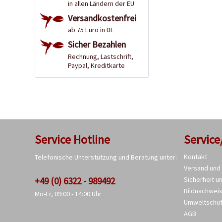
in allen Ländern der EU
Versandkostenfrei
ab 75 Euro in DE
Sicher Bezahlen
Rechnung, Lastschrift,
Paypal, Kreditkarte
Service Hotline
Service
Kontakt
Telefonische Unterstützung und Beratung unter:
Versand und
+49 (0) 6322 - 989492
Sicherheit u
Bildnachwei
Mo-Fr, 09:00 - 14:00 Uhr
Umweltschu
AGB