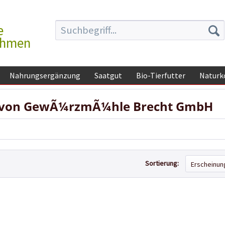
e
ehmen
Nahrungsergänzung
Saatgut
Bio-Tierfutter
Naturk
 von GewÃ¼rzmÃ¼hle Brecht GmbH
Sortierung: