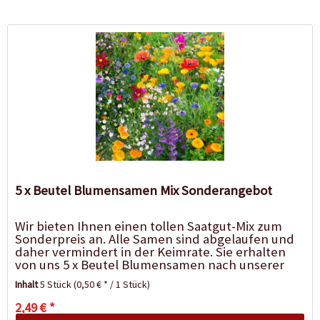
5 x Beutel Blumensamen Mix Sonderangebot
Wir bieten Ihnen einen tollen Saatgut-Mix zum
Sonderpreis an. Alle Samen sind abgelaufen und
daher vermindert in der Keimrate. Sie erhalten
von uns 5 x Beutel Blumensamen nach unserer
Wahl und lernen so neue Sorten kennen....
Inhalt
5 Stück
(0,50 € * / 1 Stück)
2,49 € *