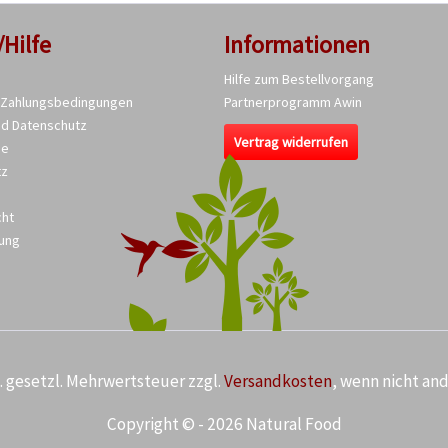
/Hilfe
Informationen
Hilfe zum Bestellvorgang
 Zahlungsbedingungen
Partnerprogramm Awin
nd Datenschutz
Vertrag widerrufen
se
tz
cht
ung
kl. gesetzl. Mehrwertsteuer zzgl.
Versandkosten
, wenn nicht an
Copyright © - 2026 Natural Food