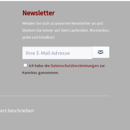
Newsletter
Melden Sie sich zu unserem Newsletter an und
bleiben Sie immer auf dem Laufenden.
(Kostenlos,
jederzeit kündbar)
Zahnpulver Minze,
Birkengold, 30 g
Inhalt
0.03 Kilogramm
(133,00 € * / 1 Kilogramm)
Ich habe die
Datenschutzbestimmungen
zur
3,99 € *
Kenntnis genommen.
Ausverkauft
ders beschrieben