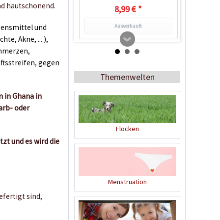
und hautschonend.
8,99 € *
Ausverkauft
ebensmittel und
e, Akne, ... ),
chmerzen,
tsstreifen, gegen
Themenwelten
 in Ghana in
Farb- oder
Flocken
zt und es wird die
SWAK Miswak Sticks,
natürliche
Zahnpflege
Inhalt
1 Stück
Menstruation
2,99 € *
fertigt sind,
Jetzt bestellen