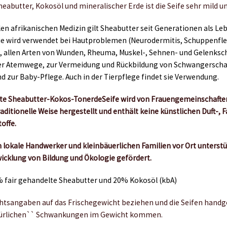
heabutter, Kokosöl und mineralischer Erde ist die Seife sehr mild 
llen afrikanischen Medizin gilt Sheabutter seit Generationen als L
Sie wird verwendet bei Hautproblemen (Neurodermitis, Schuppenflecht
 allen Arten von Wunden, Rheuma, Muskel-, Sehnen- und Gelenks
r Atemwege, zur Vermeidung und Rückbildung von Schwangerschaf
d zur Baby-Pflege. Auch in der Tierpflege findet sie Verwendung.
lte Sheabutter-Kokos-TonerdeSeife wird von Frauengemeinschaften
aditionelle Weise hergestellt und enthält keine künstlichen Duft-, 
offe.
 lokale Handwerker und kleinbäuerlichen Familien vor Ort unterstüt
icklung von Bildung und Ökologie gefördert.
0% fair gehandelte Sheabutter und 20% Kokosöl (kbA)
chtsangaben auf das Frischegewicht beziehen und die Seifen handge
türlichen`` Schwankungen im Gewicht kommen.