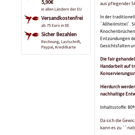
5,90€
aus pflegender S
in allen Ländern der EU
In der traditione
Versandkostenfrei
`Allheilmittel`. 
ab 75 Euro in DE
Knochenbrüchen,
Sicher Bezahlen
Entzündungen de
Rechnung, Lastschrift,
Gesichtsfalten un
Paypal, Kreditkarte
Die fair gehande
Handarbeit auf tr
Konservierungsst
Hierdurch werden
nachhaltige Entw
Inhaltsstoffe: 8
Da sich die Gewi
kann es zu ``na