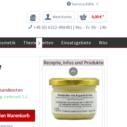
Service/Hilfe
Mein Konto
0,00 € *
Menstruations-
+49 (0) 6322-989492 | Mo. - Fr. 9h - 14h
Schwamm S,
natürlicher...
Inhalt
1 Stück
osmetik
Themenwelten
Einsatzgebiete
Wissen

10,99 € *
Jetzt bestellen
Rezepte, Infos und Produkte
e
rsandkosten
. Lieferzeit: 1-2
den
Warenkorb
werten