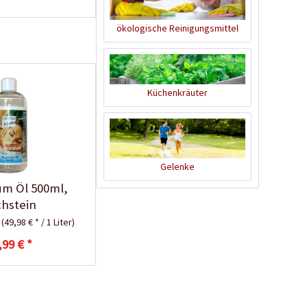
ökologische Reinigungsmittel
Küchenkräuter
Palmkernöl -
Gelenke
Naturseife, 100g
m Öl 500ml,
Inhalt
0.1 Kilogramm
(129,90 € * / 1 Kilogramm)
hstein
12,99 € *
iumchlorid
r
(49,98 € * / 1 Liter)
Ausverkauft
,99 € *