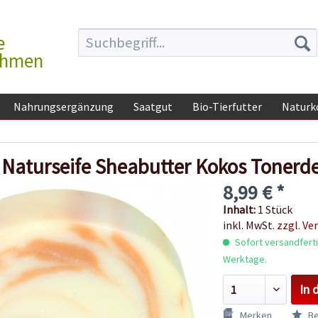
e
ehmen
Nahrungsergänzung
Saatgut
Bio-Tierfutter
Naturk
Naturseife Sheabutter Kokos Tonerd
8,99 € *
Inhalt:
1 Stück
inkl. MwSt.
zzgl. Ve
Sofort versandfertig
Werktage.
In 
Merken
Be