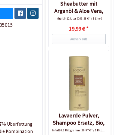
Sheabutter mit
Arganöl & Aloe Vera,
120ml
Inhalt
0.12 Liter
(166,58 € * / 1 Liter)
05015
19,99 € *
Ausverkauft
Lavaerde Pulver,
Shampoo Ersatz, Bio,
t 7% Überfettung
vegan,...
Inhalt
0.3 Kilogramm
(29,97 € * / 1 Kilogramm)
 die Kombination