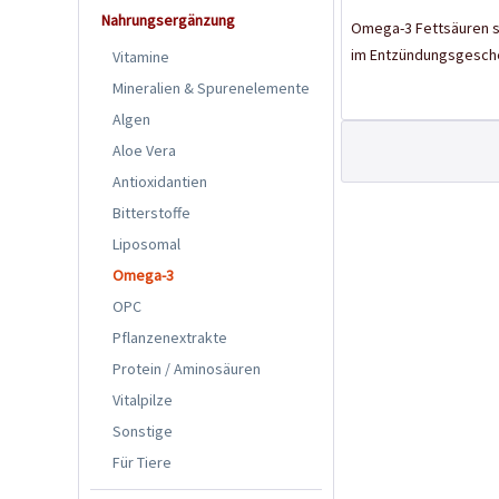
Nahrungsergänzung
Omega-3 Fettsäuren si
im Entzündungsgesche
Vitamine
Mineralien & Spurenelemente
Algen
Aloe Vera
Antioxidantien
Bitterstoffe
Liposomal
Omega-3
OPC
Pflanzenextrakte
Protein / Aminosäuren
Vitalpilze
Sonstige
Für Tiere