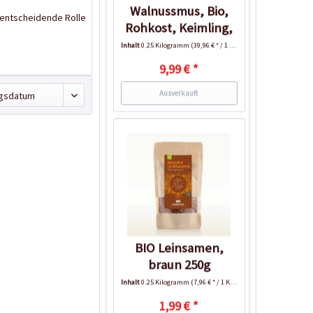
Walnussmus, Bio,
 entscheidende Rolle
Rohkost, Keimling,
250g
Inhalt
0.25 Kilogramm
(39,96 € * / 1 Kilogramm)
9,99 € *
Ausverkauft
BIO Leinsamen,
braun 250g
Inhalt
0.25 Kilogramm
(7,96 € * / 1 Kilogramm)
1,99 € *