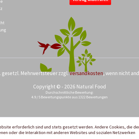
se
tz
cht
ung
kl. gesetzl. Mehrwertsteuer zzgl.
Versandkosten
, wenn nicht an
Copyright © - 2026 Natural Food
Durchschnittliche Bewertung:
4.9
/
5
Bewertungspunkte aus
1322
Bewertungen
ebsite erforderlich sind und stets gesetzt werden. Andere Cookies, die de
nen oder die Interaktion mit anderen Websites und sozialen Netzwerken