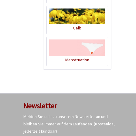
Gelb
BIO Leinsamen,
braun 250g
Inhalt
0.25 Kilogramm
(7,96 € * / 1 Kilogramm)
Menstruation
1,99 € *
Ausverkauft
Newsletter
Melden Sie sich zu unserem Newsletter an und
bleiben Sie immer auf dem Laufenden.
(Kostenlos,
jederzeit kündbar)