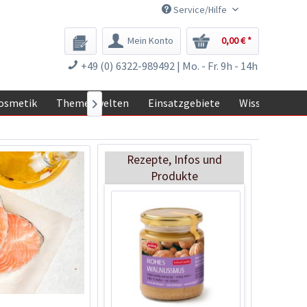
Service/Hilfe
Mein Konto
0,00 € *
+49 (0) 6322-989492 | Mo. - Fr. 9h - 14h
BIO Leinsamen,
braun 250g
osmetik
Themenwelten
Einsatzgebiete
Wissen

Inhalt
0.25 Kilogramm
(7,96 € * / 1 Kilogramm)
1,99 € *
Rezepte, Infos und
Ausverkauft
Produkte