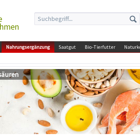
e
ehmen
Nahrungsergänzung
Saatgut
Bio-Tierfutter
Naturk
säuren