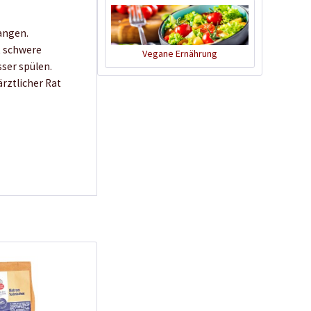
angen.
Natron oder Soda -
t schwere
Vegane Ernährung
was ist der
ser spülen.
Unterschied?
rztlicher Rat
Wissen
Anwendungen für
Soda im Haushalt