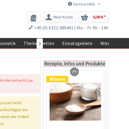
Service/Hilfe
Mein Konto
0,00 € *
Rezeptbuch für
+49 (0) 6322-989492 | Mo. - Fr. 9h - 14h
ökologische
Reinigungsmittel
Inhalt
1 Stück
osmetik
Themenwelten
Einsatzgebiete
Wissen

2,79 € *
Ausverkauft
Rezepte, Infos und Produkte
Wissen
eht derzeit nicht zur
 zurzeit nicht
nachrichtigen Sie
 wenn der Artikel
st.