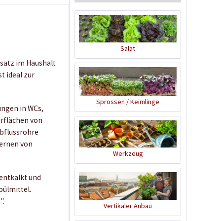
Salat
insatz im Haushalt
Rezeptbuch für
t ideal zur
ökologische
Reinigungsmittel
Inhalt
1 Stück
Sprossen / Keimlinge
ungen in WCs,
2,79 € *
rflächen von
Ausverkauft
bflussrohre
fernen von
Werkzeug
Wissen
 entkalkt und
pülmittel.
".
Vertikaler Anbau