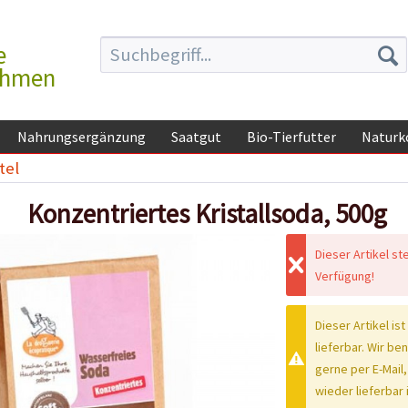
e
ehmen
Nahrungsergänzung
Saatgut
Bio-Tierfutter
Naturk
tel
Konzentriertes Kristallsoda, 500g
Dieser Artikel st
Verfügung!
Dieser Artikel ist
lieferbar. Wir be
gerne per E-Mail,
wieder lieferbar i