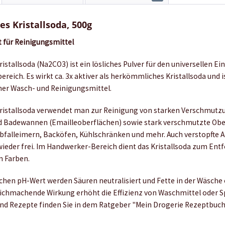
es Kristallsoda, 500g
 für Reinigungsmittel
istallsoda (Na2CO3) ist ein lösliches Pulver für den universellen E
eich. Es wirkt ca. 3x aktiver als herkömmliches Kristallsoda und is
ner Wasch- und Reinigungsmittel.
ristallsoda verwendet man zur Reinigung von starken Verschmutz
 Badewannen (Emailleoberflächen) sowie stark verschmutzte Obe
falleimern, Backöfen, Kühlschränken und mehr. Auch verstopfte A
ieder frei. Im Handwerker-Bereich dient das Kristallsoda zum Ent
n Farben.
schen pH-Wert werden Säuren neutralisiert und Fette in der Wäsche
eichmachende Wirkung erhöht die Effizienz von Waschmittel oder S
nd Rezepte finden Sie in dem Ratgeber "Mein Drogerie Rezeptbuch