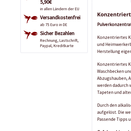
5,90€
in allen Ländern der EU
Konzentriert
Versandkostenfrei
Pulverkonzentrat
ab 75 Euro in DE
Sicher Bezahlen
Konzentriertes Kr
Rechnung, Lastschrift,
und Heimwerkerber
Paypal, Kreditkarte
Herstellung eige
Konzentriertes K
Waschbecken und
Abzugshauben, Ab
werden dadurch w
Tapeten und alte
Durch den alkali
aufgelöst. Die w
Passende Tipps u