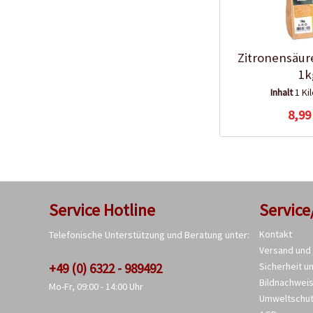
Zitronensäure
1k
Inhalt
1 K
8,99
Service Hotline
Service
Kontakt
Telefonische Unterstützung und Beratung unter:
Versand und
+49 (0) 6322 - 989492
Sicherheit u
Bildnachwei
Mo-Fr, 09:00 - 14:00 Uhr
Umweltschu