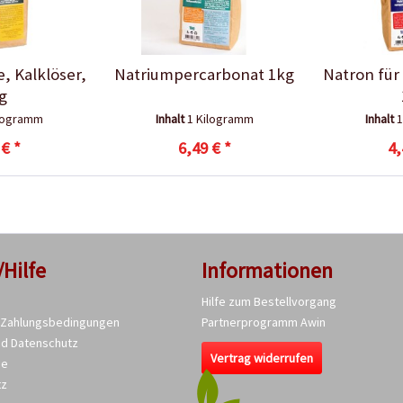
, Kalklöser,
Natriumpercarbonat 1kg
Natron für
g
ilogramm
Inhalt
1 Kilogramm
Inhalt
1
 € *
6,49 € *
4,
/Hilfe
Informationen
Hilfe zum Bestellvorgang
 Zahlungsbedingungen
Partnerprogramm Awin
nd Datenschutz
Vertrag widerrufen
se
tz