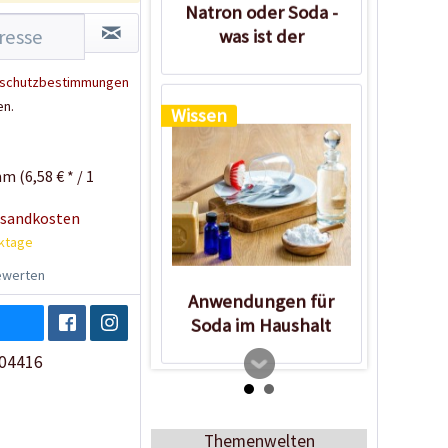
Natron oder Soda -
was ist der
Unterschied?
schutzbestimmungen
en.
Wissen
m (6,58 € * / 1
rsandkosten
rktage
werten
Anwendungen für
Soda im Haushalt
04416
Themenwelten