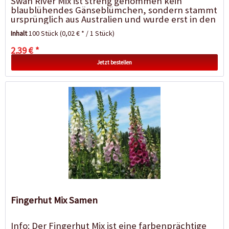
Swan River Mix ist streng genommen kein
blaublühendes Gänseblümchen, sondern stammt
ursprünglich aus Australien und wurde erst in den
1980er Jahren als...
Inhalt
100 Stück
(0,02 € * / 1 Stück)
2,39 € *
Jetzt bestellen
Fingerhut Mix Samen
Info: Der Fingerhut Mix ist eine farbenprächtige