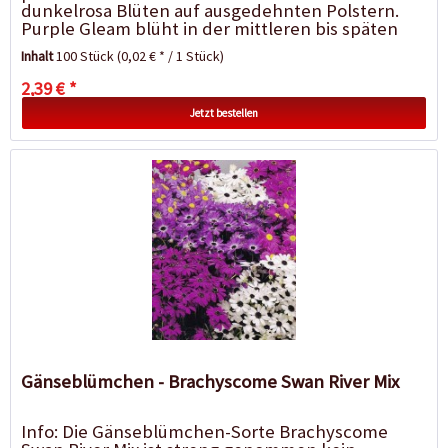
dunkelrosa Blüten auf ausgedehnten Polstern.
Purple Gleam blüht in der mittleren bis späten
Saison und ist eine ausgezeichnete Wahl...
Inhalt
100 Stück
(0,02 € * / 1 Stück)
2,39 € *
Jetzt bestellen
Gänseblümchen - Brachyscome Swan River Mix
Info: Die Gänseblümchen-Sorte Brachyscome