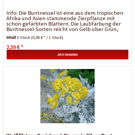
Info: Die Buntnessel ist eine aus dem tropischen
Afrika und Asien stammende Zierpflanze mit
schön gefärbten Blättern. Die Laubfärbung der
Buntnessel-Sorten reicht von Gelb über Grün,
Kupfer und Rot bis...
Inhalt
5 Stück
(0,48 € * / 1 Stück)
2,39 € *
Jetzt bestellen