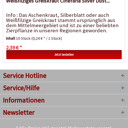
Weißfilziges Greiskraut Cineraria Silver Dust...
Info : Das Aschenkraut, Silberblatt oder auch
Weißfilzige Greiskraut stammt ursprünglich aus
dem Mittelmeergebiet und ist zu einer beliebten
Zierpflanze in unseren Regionen geworden.
Auffällig ist das weißlich...
Inhalt
10 Stück
(0,24 € * / 1 Stück)
2,39 € *
Jetzt bestellen
Service Hotline
Service/Hilfe
Informationen
Newsletter