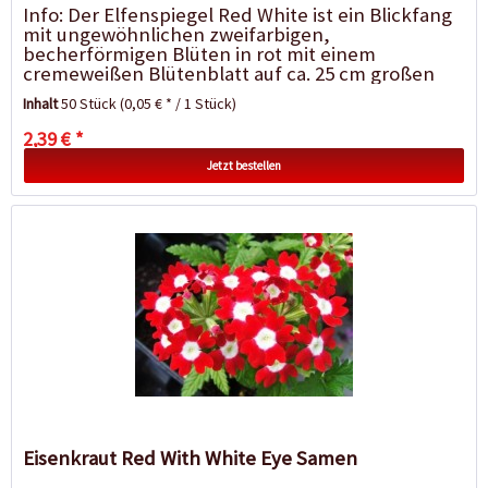
Info: Der Elfenspiegel Red White ist ein Blickfang
mit ungewöhnlichen zweifarbigen,
becherförmigen Blüten in rot mit einem
cremeweißen Blütenblatt auf ca. 25 cm großen
Pflanzen. Die Sorte blüht...
Inhalt
50 Stück
(0,05 € * / 1 Stück)
2,39 € *
Jetzt bestellen
Eisenkraut Red With White Eye Samen