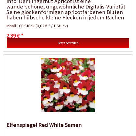
Info: Der Fingerhut Apricot ist eine
wunderschöne, ungewöhnliche Digitalis-Varietät.
Seine glockenförmigen apricotfarbenen Blüten
haben hübsche kleine Flecken in jedem Rachen
und creme-weiße...
Inhalt
100 Stück
(0,02 € * / 1 Stück)
2,39 € *
Jetzt bestellen
Elfenspiegel Red White Samen