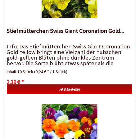
Stiefmütterchen Swiss Giant Coronation Gold...
Info: Das Stiefmütterchen Swiss Giant Coronation
Gold Yellow bringt eine Vielzahl der hübschen
gold-gelben Blüten ohne dunkles Zentrum
hervor. Die Sorte blüht etwas später als die
meisten Winterarten,...
Inhalt
10 Stück
(0,24 € * / 1 Stück)
2,39 € *
Jetzt bestellen