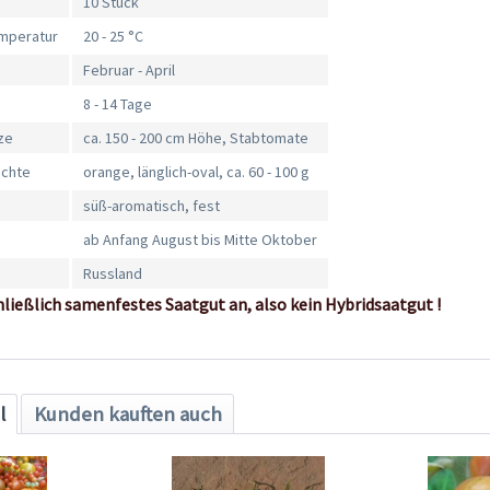
10 Stück
mperatur
20 - 25 °C
Februar - April
8 - 14 Tage
ze
ca. 150 - 200 cm Höhe, Stabtomate
üchte
orange, länglich-oval, ca. 60 - 100 g
süß-aromatisch, fest
ab Anfang August bis Mitte Oktober
Russland
hließlich samenfestes Saatgut an, also kein Hybridsaatgut !
l
Kunden kauften auch