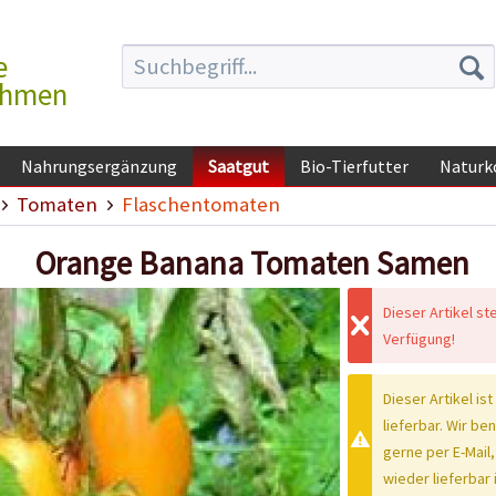
e
ehmen
Nahrungsergänzung
Saatgut
Bio-Tierfutter
Naturk
Tomaten
Flaschentomaten
Orange Banana Tomaten Samen
Dieser Artikel st
Verfügung!
Dieser Artikel ist
lieferbar. Wir be
gerne per E-Mail,
wieder lieferbar i