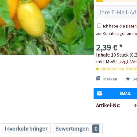
Ich habe die
Daten
zur Kenntnis genomm
2,39 € *
Inhalt:
10 Stück (0,2
inkl. MwSt.
zzgl. Ve
Lieferzeit ca. 5 We
Merken
Be
EMAIL
Artikel-Nr.:
3
Inverkehrbringer
Bewertungen
0