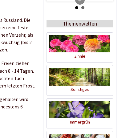
s Russland. Die
Themenwelten
ben eine feste
hen Verzehr, als
kwüchsig (bis 2
zen.
Zinnie
Freien ziehen.
Tomato Buddy
ch 8 - 14 Tagen.
uchten Tuch
Inhalt
1 Stück
em letzten Frost.
Sonstiges
19,99 € *
 gehalten wird
Jetzt bestellen
indestens 6
Immergrün