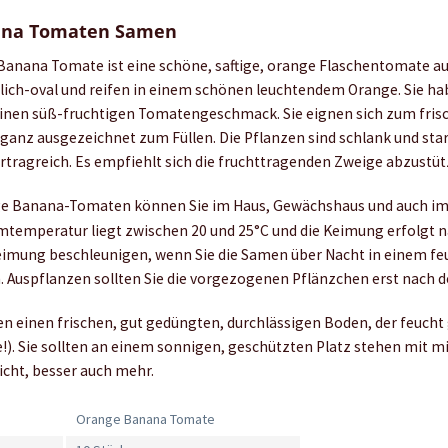
ana Tomaten Samen
anana Tomate ist eine schöne, saftige, orange Flaschentomate au
glich-oval und reifen in einem schönen leuchtendem Orange. Sie ha
inen süß-fruchtigen Tomatengeschmack. Sie eignen sich zum frisc
ganz ausgezeichnet zum Füllen. Die Pflanzen sind schlank und star
ertragreich. Es empfiehlt sich die fruchttragenden Zweige abzustüt
e Banana-Tomaten können Sie im Haus, Gewächshaus und auch im 
mtemperatur liegt zwischen 20 und 25°C und die Keimung erfolgt na
eimung beschleunigen, wenn Sie die Samen über Nacht in einem fe
n. Auspflanzen sollten Sie die vorgezogenen Pflänzchen erst nach d
 einen frischen, gut gedüngten, durchlässigen Boden, der feucht
e!). Sie sollten an einem sonnigen, geschützten Platz stehen mit m
cht, besser auch mehr.
Orange Banana Tomate