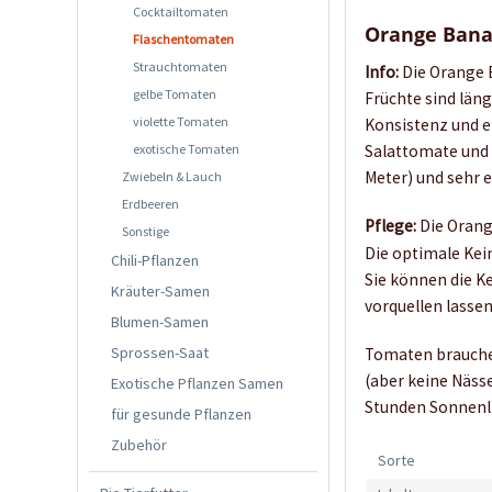
Cocktailtomaten
Orange Ban
Flaschentomaten
Strauchtomaten
Info:
Die Orange B
gelbe Tomaten
Früchte sind län
violette Tomaten
Konsistenz und e
exotische Tomaten
Salattomate und 
Meter) und sehr 
Zwiebeln & Lauch
Erdbeeren
Pflege:
Die Orang
Sonstige
Die optimale Kei
Chili-Pflanzen
Sie können die K
Kräuter-Samen
vorquellen lasse
Blumen-Samen
Sprossen-Saat
Tomaten brauchen
(aber keine Näss
Exotische Pflanzen Samen
Stunden Sonnenli
für gesunde Pflanzen
Zubehör
Sorte