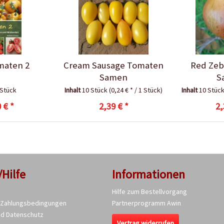
maten 2
Cream Sausage Tomaten
Red Zeb
Samen
S
 Stück
Inhalt
10 Stück
(0,24 € * / 1 Stück)
Inhalt
10 Stüc
 € *
2,39 € *
2,
/Hilfe
Informationen
Hilfe zum Bestellvorgang
 Zahlungsbedingungen
Partnerprogramm Awin
nd Datenschutz
Vertrag widerrufen