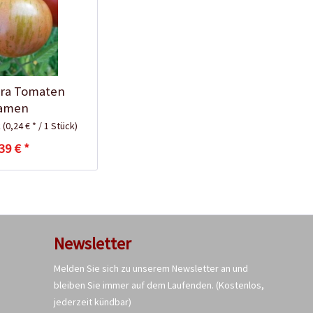
Tomaten-
Anzuchtanleitung
ra Tomaten
amen
k
(0,24 € * / 1 Stück)
39 € *
Newsletter
Bio Tomatendünger
Melden Sie sich zu unserem Newsletter an und
bleiben Sie immer auf dem Laufenden.
(Kostenlos,
Inhalt
1 Kilogramm
jederzeit kündbar)
5,99 € *