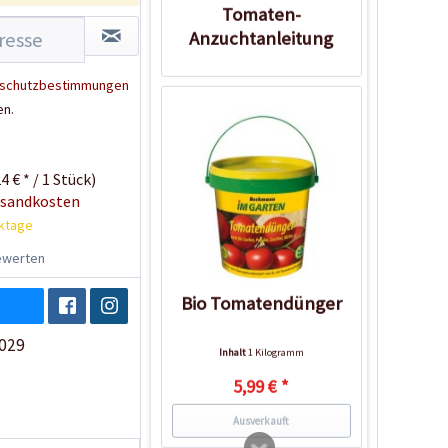
Tomaten-
Anzuchtanleitung
schutzbestimmungen
en.
4 € * / 1 Stück)
rsandkosten
rktage
werten
Bio Tomatendünger
029
Inhalt
1 Kilogramm
5,99 € *
Ausverkauft