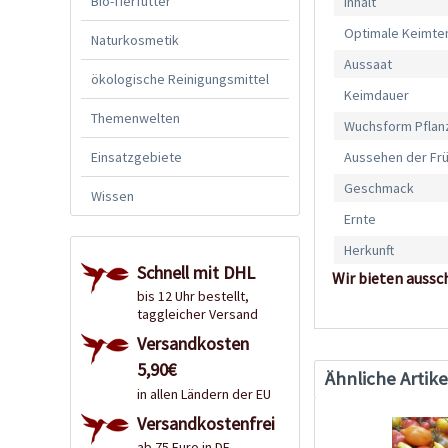
Bio-Tierfutter
Inhalt
Optimale Keimte
Naturkosmetik
Aussaat
ökologische Reinigungsmittel
Keimdauer
Themenwelten
Wuchsform Pflan
Einsatzgebiete
Aussehen der Fr
Geschmack
Wissen
Ernte
Herkunft
Schnell mit DHL
Wir bieten aussc
bis 12 Uhr bestellt,
taggleicher Versand
Versandkosten
5,90€
Ähnliche Artike
in allen Ländern der EU
Versandkostenfrei
ab 75 Euro in DE