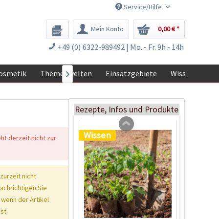
Service/Hilfe
Mein Konto
0,00 € *
Tom Tomato -
+49 (0) 6322-989492 | Mo. - Fr. 9h - 14h
Pflanztopf Hellgrau
Inhalt
1 Stück
osmetik
Themenwelten
Einsatzgebiete
Wissen

39,90 € *
Jetzt bestellen
Rezepte, Infos und Produkte
Wissen
eht derzeit nicht zur
 zurzeit nicht
nachrichtigen Sie
 wenn der Artikel
st.