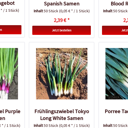
ngebot
Spanish Samen
Blood 
 * / 1 Stück)
Inhalt
50 Stück
(0,05 € * / 1 Stück)
Inhalt
50 Stüc
*
2,39 € *
2,
en
Jetzt bestellen
Jetzt
el Purple
Frühlingszwiebel Tokyo
Porree T
men
Long White Samen
€ * / 1 Stück)
Inhalt
50 Stück
(0,05 € * / 1 Stück)
Inhalt
50 Stüc