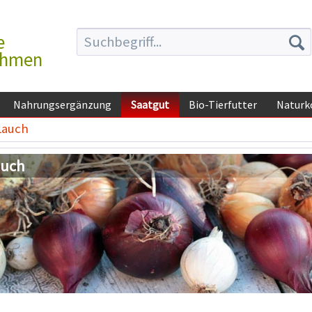
e
ehmen
Nahrungsergänzung
Saatgut
Bio-Tierfutter
Naturk
Lauch
auch