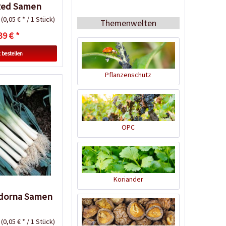
Red Samen
k
(0,05 € * / 1 Stück)
Themenwelten
39 € *
 bestellen
Pflanzenschutz
Horngrieß
Inhalt
1 Kilogramm
4,99 € *
OPC
Jetzt bestellen
Wissen
Koriander
adorna Samen
k
(0,05 € * / 1 Stück)