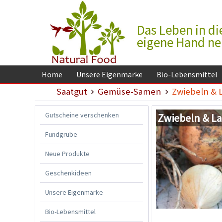
Das Leben in di
eigene Hand n
Home
Unsere Eigenmarke
Bio-Lebensmittel
Saatgut
Gemüse-Samen
Zwiebeln & 
Gutscheine verschenken
Zwiebeln & L
Fundgrube
Neue Produkte
Geschenkideen
Unsere Eigenmarke
Bio-Lebensmittel