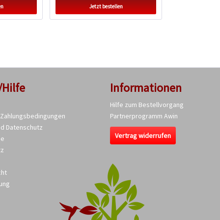
en
Jetzt bestellen
/Hilfe
Informationen
Hilfe zum Bestellvorgang
 Zahlungsbedingungen
Partnerprogramm Awin
nd Datenschutz
Vertrag widerrufen
se
tz
cht
ung