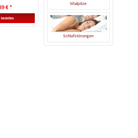
Vitalpilze
39 € *
Nützlinge
 bestellen
Schlafstörungen
Kunststofftopf rund
10,5cm
Inhalt
1 Stück
0,25 € *
Jetzt bestellen