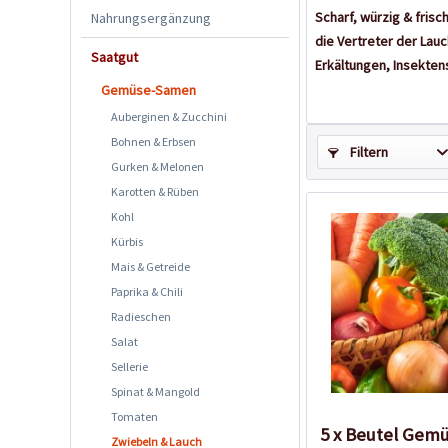
Scharf, würzig & fris
Nahrungsergänzung
die Vertreter der Lau
Saatgut
Erkältungen, Insekten
Gemüse-Samen
Auberginen & Zucchini
Bohnen & Erbsen
Filtern
Gurken & Melonen
Karotten & Rüben
Kohl
Kürbis
Mais & Getreide
Paprika & Chili
Radieschen
Salat
Sellerie
Spinat & Mangold
Tomaten
5 x Beutel Ge
Zwiebeln & Lauch