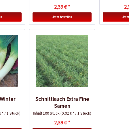
*
2,39 € *
2,
en
Jetzt bestellen
Jetzt
 Winter
Schnittlauch Extra Fine
n
Samen
€ * / 1 Stück)
Inhalt
100 Stück
(0,02 € * / 1 Stück)
*
2,39 € *