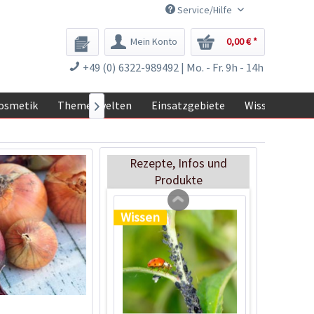
Service/Hilfe
Mein Konto
0,00 € *
+49 (0) 6322-989492 | Mo. - Fr. 9h - 14h
Horngrieß
osmetik
Themenwelten
Einsatzgebiete
Wissen

Inhalt
1 Kilogramm
4,99 € *
Rezepte, Infos und
Jetzt bestellen
Produkte
Wissen