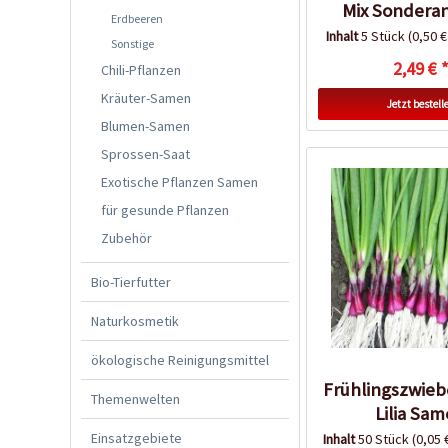
Mix Sondera
Erdbeeren
Inhalt
5 Stück
(0,50 €
Sonstige
2,49 € 
Chili-Pflanzen
Kräuter-Samen
Jetzt bestell
Blumen-Samen
Sprossen-Saat
Exotische Pflanzen Samen
für gesunde Pflanzen
Zubehör
Bio-Tierfutter
Naturkosmetik
ökologische Reinigungsmittel
Frühlingszwieb
Themenwelten
Lilia Sa
Einsatzgebiete
Inhalt
50 Stück
(0,05 