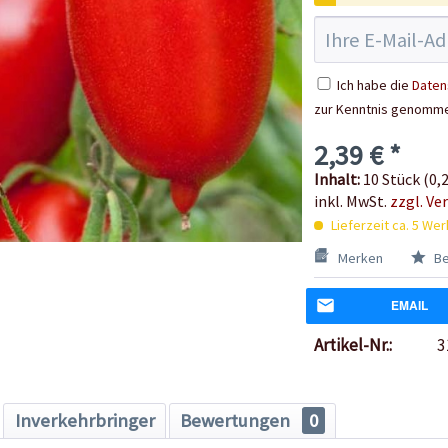
Ich habe die
Daten
zur Kenntnis genomm
2,39 € *
Inhalt:
10 Stück (0,2
inkl. MwSt.
zzgl. Ve
Lieferzeit ca. 5 We
Merken
Be
EMAIL
Artikel-Nr.:
3
Inverkehrbringer
Bewertungen
0