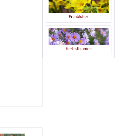
Frühblüher
Tom Tomato -
Herbstblumen
Pflanztopf Hellgrau
Inhalt
1 Stück
39,90 € *
Jetzt bestellen
Wissen