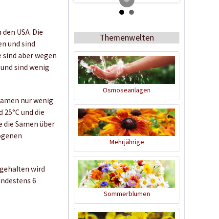
 den USA. Die
Themenwelten
en und sind
e sind aber wegen
 und sind wenig
Osmoseanlagen
 Samen nur wenig
Tomato Buddy
 25°C und die
e die Samen über
zogenen
Inhalt
1 Stück
Mehrjährige
19,99 € *
 gehalten wird
Jetzt bestellen
indestens 6
Sommerblumen