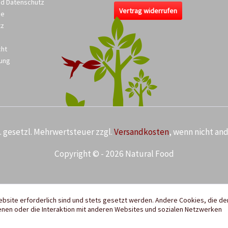
nd Datenschutz
Vertrag widerrufen
se
tz
cht
ung
kl. gesetzl. Mehrwertsteuer zzgl.
Versandkosten
, wenn nicht an
Copyright © - 2026 Natural Food
ebsite erforderlich sind und stets gesetzt werden. Andere Cookies, die de
nen oder die Interaktion mit anderen Websites und sozialen Netzwerken