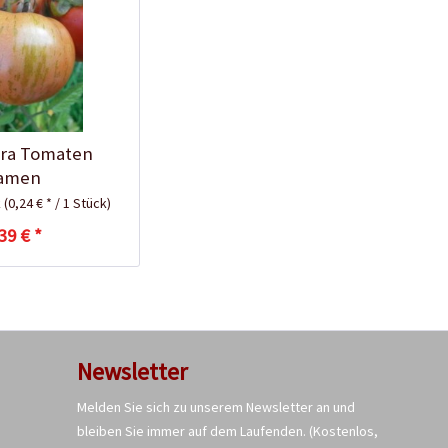
Tomaten-
Anzuchtanleitung
ra Tomaten
amen
k
(0,24 € * / 1 Stück)
39 € *
Bio Tomatendünger
Newsletter
Melden Sie sich zu unserem Newsletter an und
Inhalt
1 Kilogramm
bleiben Sie immer auf dem Laufenden.
(Kostenlos,
5,99 € *