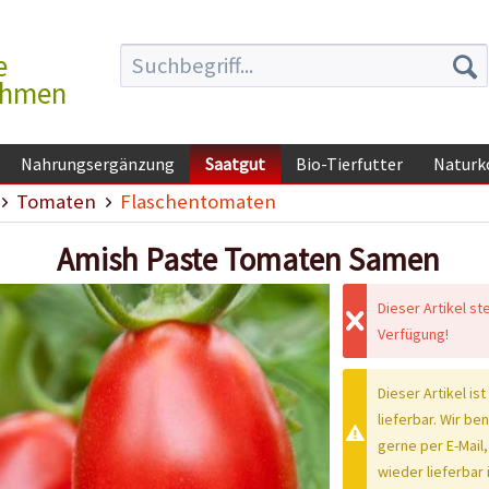
e
ehmen
Nahrungsergänzung
Saatgut
Bio-Tierfutter
Naturk
Tomaten
Flaschentomaten
Amish Paste Tomaten Samen
Dieser Artikel st
Verfügung!
Dieser Artikel ist
lieferbar. Wir be
gerne per E-Mail,
wieder lieferbar i