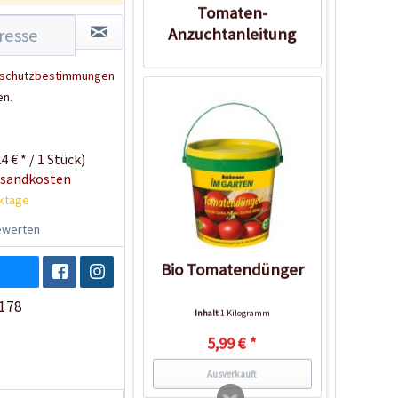
Tomaten-
Anzuchtanleitung
schutzbestimmungen
en.
4 € * / 1 Stück)
rsandkosten
rktage
werten
Bio Tomatendünger
178
Inhalt
1 Kilogramm
5,99 € *
Ausverkauft