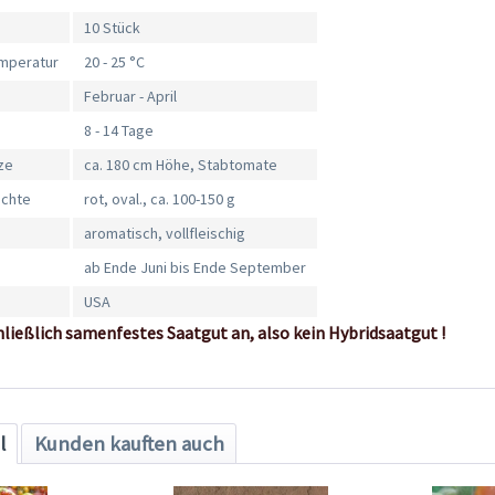
10 Stück
mperatur
20 - 25 °C
Februar - April
8 - 14 Tage
ze
ca. 180 cm Höhe, Stabtomate
üchte
rot, oval., ca. 100-150 g
aromatisch, vollfleischig
ab Ende Juni bis Ende September
USA
hließlich samenfestes Saatgut an, also kein Hybridsaatgut !
l
Kunden kauften auch