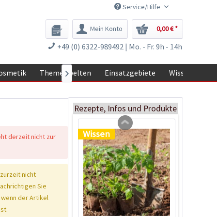
Service/Hilfe
Mein Konto
0,00 € *
Tom Tomato -
+49 (0) 6322-989492 | Mo. - Fr. 9h - 14h
Pflanztopf Hellgrau
Inhalt
1 Stück
osmetik
Themenwelten
Einsatzgebiete
Wissen

39,90 € *
Jetzt bestellen
Rezepte, Infos und Produkte
Wissen
eht derzeit nicht zur
 zurzeit nicht
nachrichtigen Sie
 wenn der Artikel
st.