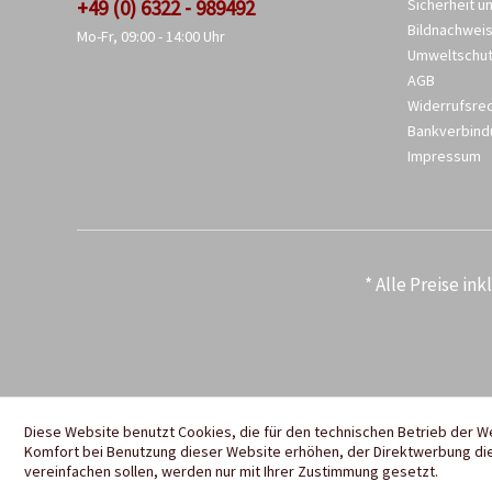
+49 (0) 6322 - 989492
Sicherheit u
Bildnachwei
Mo-Fr, 09:00 - 14:00 Uhr
Umweltschu
AGB
Widerrufsre
Bankverbind
Impressum
* Alle Preise in
Diese Website benutzt Cookies, die für den technischen Betrieb der W
Komfort bei Benutzung dieser Website erhöhen, der Direktwerbung die
vereinfachen sollen, werden nur mit Ihrer Zustimmung gesetzt.