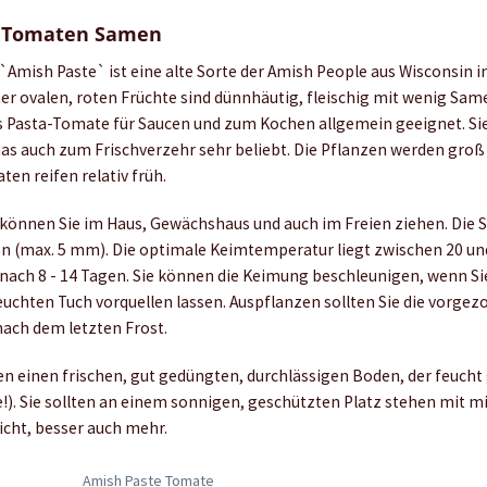
e Tomaten Samen
Amish Paste` ist eine alte Sorte der Amish People aus Wisconsin in
er ovalen, roten Früchte sind dünnhäutig, fleischig mit wenig Sam
s Pasta-Tomate für Saucen und zum Kochen allgemein geeignet. Si
as auch zum Frischverzehr sehr beliebt. Die Pflanzen werden groß
ten reifen relativ früh.
önnen Sie im Haus, Gewächshaus und auch im Freien ziehen. Die
n (max. 5 mm). Die optimale Keimtemperatur liegt zwischen 20 und
nach 8 - 14 Tagen. Sie können die Keimung beschleunigen, wenn Si
euchten Tuch vorquellen lassen. Auspflanzen sollten Sie die vorge
nach dem letzten Frost.
 einen frischen, gut gedüngten, durchlässigen Boden, der feucht
e!). Sie sollten an einem sonnigen, geschützten Platz stehen mit m
cht, besser auch mehr.
Amish Paste Tomate