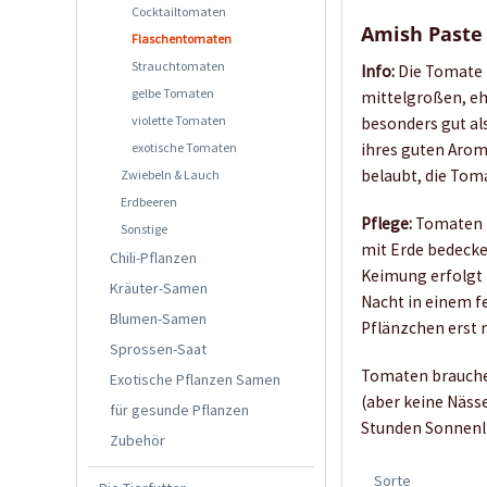
Cocktailtomaten
Amish Past
Flaschentomaten
Strauchtomaten
Info:
Die Tomate `
gelbe Tomaten
mittelgroßen, eh
violette Tomaten
besonders gut al
exotische Tomaten
ihres guten Arom
belaubt, die Toma
Zwiebeln & Lauch
Erdbeeren
Pflege:
Tomaten k
Sonstige
mit Erde bedecke
Chili-Pflanzen
Keimung erfolgt 
Kräuter-Samen
Nacht in einem f
Blumen-Samen
Pflänzchen erst 
Sprossen-Saat
Tomaten brauchen
Exotische Pflanzen Samen
(aber keine Näss
für gesunde Pflanzen
Stunden Sonnenli
Zubehör
Sorte