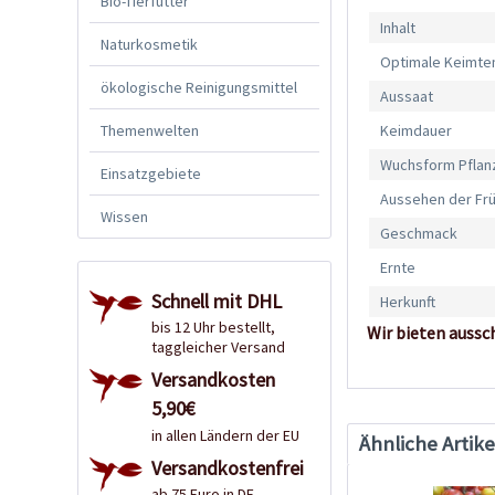
Bio-Tierfutter
Inhalt
Naturkosmetik
Optimale Keimte
ökologische Reinigungsmittel
Aussaat
Themenwelten
Keimdauer
Wuchsform Pflan
Einsatzgebiete
Aussehen der Fr
Wissen
Geschmack
Ernte
Schnell mit DHL
Herkunft
bis 12 Uhr bestellt,
Wir bieten aussc
taggleicher Versand
Versandkosten
5,90€
in allen Ländern der EU
Ähnliche Artike
Versandkostenfrei
ab 75 Euro in DE