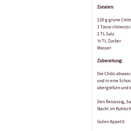
Zutaten:
120 g grüne Chili
1 Tasse chinesisc
1 TL Salz
½ TL Zucker
Wasser
Zubereitung:
Die Chilis abwas
und in eine Schü
übergießen und e
Den Reisessig, Sa
Nacht im Kühlsch
Guten Appetit.