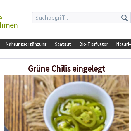
e
ehmen
Nahrungsergänzung
Saatgut
Bio-Tierfutter
Naturk
Grüne Chilis eingelegt