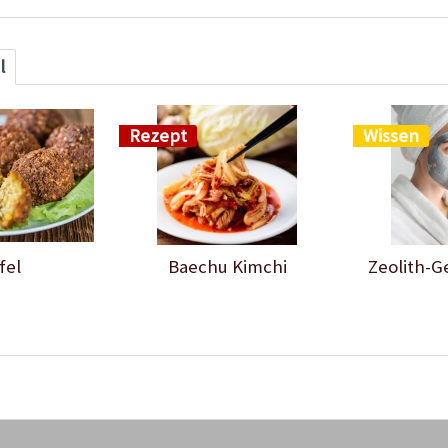
l
Rezept
Wissen
fel
Baechu Kimchi
Zeolith-G