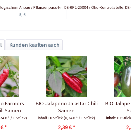
kologischem Anbau / Pflanzenpass-Nr.: DE-RP2-25004 / Öko-Kontrollstelle: D
5, 6
l
Kunden kauften auch
no Farmers
BIO Jalapeno Jalastar Chili
BIO Jalape
ili Samen
Samen
S
,24 € * / 1 Stück)
Inhalt
10 Stück
(0,24 € * / 1 Stück)
Inhalt
10 Stüc
 € *
2,39 € *
2,