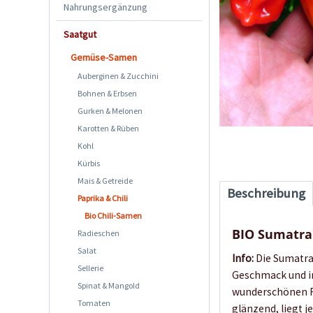
Nahrungsergänzung
Saatgut
Gemüse-Samen
Auberginen & Zucchini
Bohnen & Erbsen
Gurken & Melonen
Karotten & Rüben
Kohl
Kürbis
Mais & Getreide
Beschreibung
Paprika & Chili
Bio Chili-Samen
BIO Sumatra
Radieschen
Salat
Info:
Die Sumatra 
Sellerie
Geschmack und in
Spinat & Mangold
wunderschönen Fa
Tomaten
glänzend, liegt j