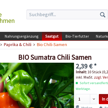
e
ehmen
Nahrungsergänzung
Saatgut
Bio-Tierfutter
Naturk
Paprika & Chili
Bio Chili-Samen
BIO Sumatra Chili Samen
2,39 € *
Inhalt:
10 Stück (0,2
inkl. MwSt.
zzgl. Ve
Sofort versandfertig
Werktage.
In 
Merken
Be