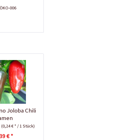
E-ÖKO-006
BIO Chili-Dünger
Inhalt
0.5 Liter
(21,98 € * / 1 Liter)
10,99 € *
Jetzt bestellen
no Joloba Chili
amen
k
(0,24 € * / 1 Stück)
39 € *