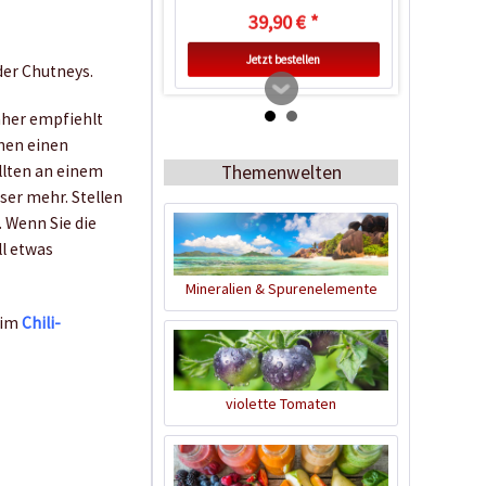
39,90 € *
Jetzt bestellen
der Chutneys.
aher empfiehlt
chen einen
Themenwelten
llten an einem
ser mehr. Stellen
. Wenn Sie die
ll etwas
Mineralien & Spurenelemente
 im
Chili-
Kunststofftopf rund
10,5cm
Inhalt
1 Stück
violette Tomaten
0,25 € *
Jetzt bestellen