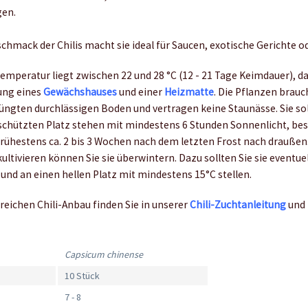
en.
chmack der Chilis macht sie ideal für Saucen, exotische Gerichte o
emperatur liegt zwischen 22 und 28 °C (12 - 21 Tage Keimdauer), d
ung eines
Gewächshauses
und einer
Heizmatte
. Die Pflanzen brau
düngten durchlässigen Boden und vertragen keine Staunässe. Sie so
schützten Platz stehen mit mindestens 6 Stunden Sonnenlicht, bes
frühestens ca. 2 bis 3 Wochen nach dem letzten Frost nach draußen
ultivieren können Sie sie überwintern. Dazu sollten Sie sie eventue
und an einen hellen Platz mit mindestens 15°C stellen.
reichen Chili-Anbau finden Sie in unserer
Chili-Zuchtanleitung
und
Capsicum chinense
10 Stück
7 - 8