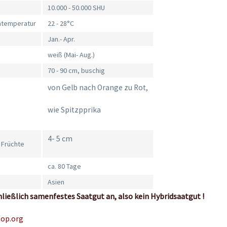
10.000 - 50.000 SHU
mtemperatur
22 - 28°C
Jan.- Apr.
weiß (Mai- Aug.)
70 - 90 cm, buschig
von Gelb nach Orange zu Rot,
wie Spitzpprika
4- 5 cm
 Früchte
ca. 80 Tage
Asien
hließlich samenfestes Saatgut an, also kein Hybridsaatgut !
hop.org