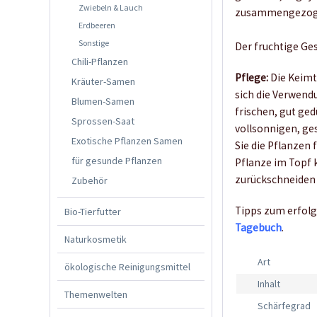
Zwiebeln & Lauch
zusammengezog
Erdbeeren
Sonstige
Der fruchtige Ges
Chili-Pflanzen
Pflege:
Die Keimt
Kräuter-Samen
sich die Verwend
Blumen-Samen
frischen, gut ge
Sprossen-Saat
vollsonnigen, ge
Exotische Pflanzen Samen
Sie die Pflanzen 
für gesunde Pflanzen
Pflanze im Topf k
zurückschneiden 
Zubehör
Tipps zum erfolg
Bio-Tierfutter
Tagebuch
.
Naturkosmetik
Art
ökologische Reinigungsmittel
Inhalt
Themenwelten
Schärfegrad