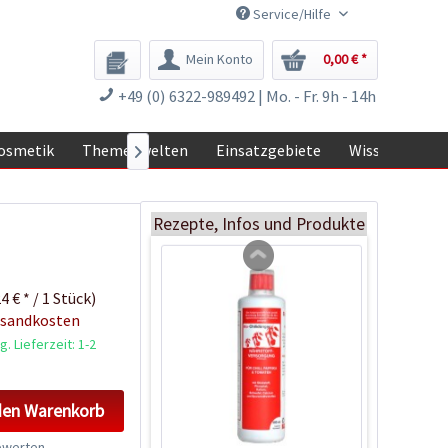
Service/Hilfe
Mein Konto
0,00 € *
Schraubdose zur
+49 (0) 6322-989492 | Mo. - Fr. 9h - 14h
Keimhilfe
Inhalt
1 Stück
osmetik
Themenwelten
Einsatzgebiete
Wissen

0,29 € *
Jetzt bestellen
Rezepte, Infos und Produkte
4 € * / 1 Stück)
rsandkosten
. Lieferzeit: 1-2
den
Warenkorb
werten