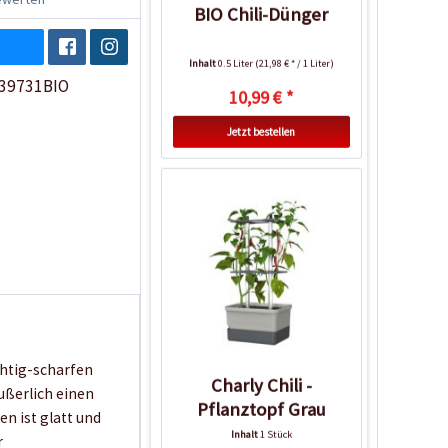
BIO Chili-Dünger
Inhalt
0.5 Liter
(21,98 € * / 1 Liter)
39731BIO
10,99 € *
Jetzt bestellen
chtig-scharfen
Charly Chili -
ußerlich einen
Pflanztopf Grau
n ist glatt und
Inhalt
1 Stück
r