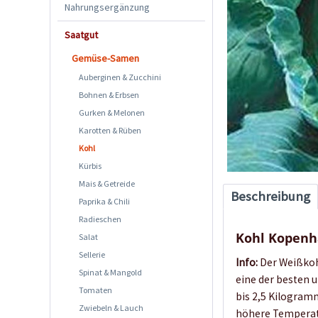
Nahrungsergänzung
Saatgut
Gemüse-Samen
Auberginen & Zucchini
Bohnen & Erbsen
Gurken & Melonen
Karotten & Rüben
Kohl
Kürbis
Mais & Getreide
Beschreibung
Paprika & Chili
Radieschen
Kohl Kopen
Salat
Sellerie
Info:
Der Weißkohl
Spinat & Mangold
eine der besten u
Tomaten
bis 2,5 Kilogramm
Zwiebeln & Lauch
höhere Temperat