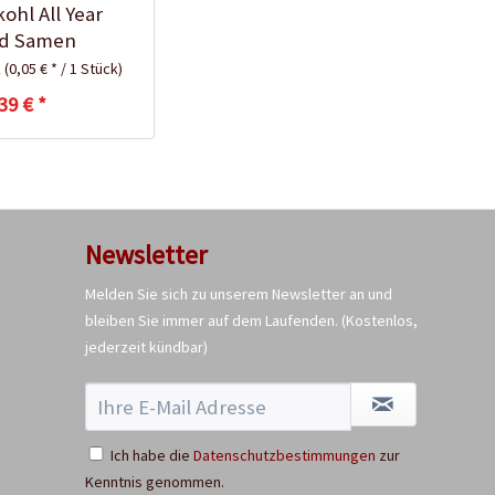
hl All Year
d Samen
k
(0,05 € * / 1 Stück)
39 € *
96 Anzuchttöpfe
torffrei - 6 cm
Inhalt
96 Stück
(0,11 € * / 1 Stück)
Newsletter
10,99 € *
Melden Sie sich zu unserem Newsletter an und
Jetzt bestellen
bleiben Sie immer auf dem Laufenden.
(Kostenlos,
jederzeit kündbar)
Ich habe die
Datenschutzbestimmungen
zur
Kenntnis genommen.