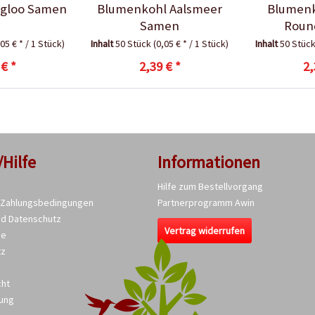
Igloo Samen
Blumenkohl Aalsmeer
Blumenko
Samen
Roun
,05 € * / 1 Stück)
Inhalt
50 Stück
(0,05 € * / 1 Stück)
Inhalt
50 Stüc
 € *
2,39 € *
2,
/Hilfe
Informationen
Hilfe zum Bestellvorgang
 Zahlungsbedingungen
Partnerprogramm Awin
nd Datenschutz
Vertrag widerrufen
se
tz
cht
ung