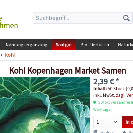
e
ehmen
Nahrungsergänzung
Saatgut
Bio-Tierfutter
Naturk
Kohl
Kohl Kopenhagen Market Samen
2,39 € *
Inhalt:
50 Stück (0,0
inkl. MwSt.
zzgl. Ve
Sofort versandfertig
Werktage.
In 
Merken
Be