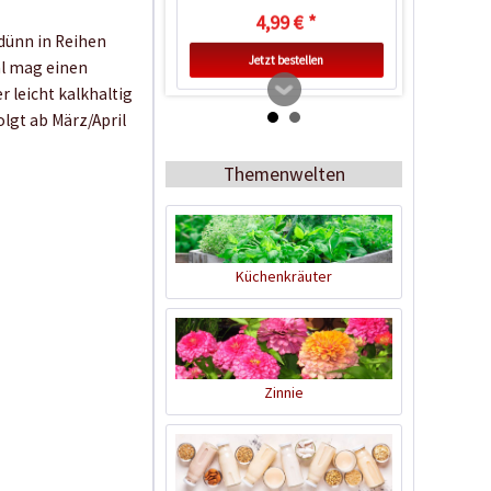
4,99 € *
 dünn in Reihen
Jetzt bestellen
hl mag einen
 leicht kalkhaltig
lgt ab März/April
Themenwelten
Küchenkräuter
Kunststofftopf rund
10,5cm
Zinnie
Inhalt
1 Stück
0,25 € *
Jetzt bestellen