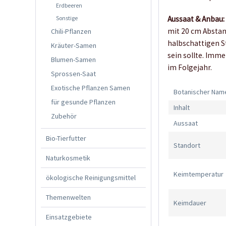
Erdbeeren
Sonstige
Aussaat & Anbau:
mit 20 cm Abstan
Chili-Pflanzen
halbschattigen St
Kräuter-Samen
sein sollte. Imm
Blumen-Samen
im Folgejahr.
Sprossen-Saat
Exotische Pflanzen Samen
Botanischer Nam
für gesunde Pflanzen
Inhalt
Zubehör
Aussaat
Bio-Tierfutter
Standort
Naturkosmetik
Keimtemperatur
ökologische Reinigungsmittel
Themenwelten
Keimdauer
Einsatzgebiete