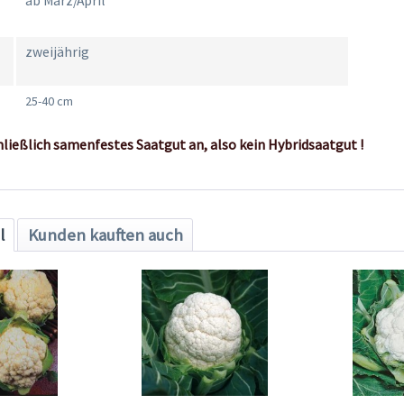
ab März/April
zweijährig
25-40 cm
hließlich samenfestes Saatgut an, also kein Hybridsaatgut !
l
Kunden kauften auch