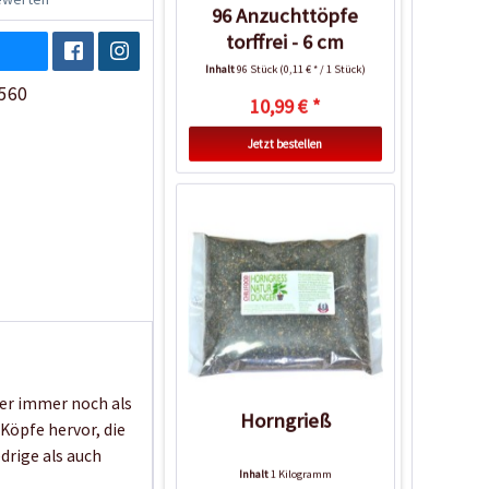
96 Anzuchttöpfe
torffrei - 6 cm
Inhalt
96 Stück
(0,11 € * / 1 Stück)
560
10,99 € *
Jetzt bestellen
ber immer noch als
Horngrieß
Köpfe hervor, die
drige als auch
Inhalt
1 Kilogramm