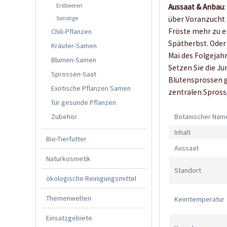
Erdbeeren
Aussaat & Anbau
Sonstige
über Voranzucht 
Fröste mehr zu er
Chili-Pflanzen
Spätherbst. Oder 
Kräuter-Samen
Mai des Folgejah
Blumen-Samen
Setzen Sie die J
Sprossen-Saat
Blütensprossen g
Exotische Pflanzen Samen
zentralen Spross
für gesunde Pflanzen
Zubehör
Botanischer Nam
Inhalt
Bio-Tierfutter
Aussaat
Naturkosmetik
Standort
ökologische Reinigungsmittel
Themenwelten
Keimtemperatur
Einsatzgebiete