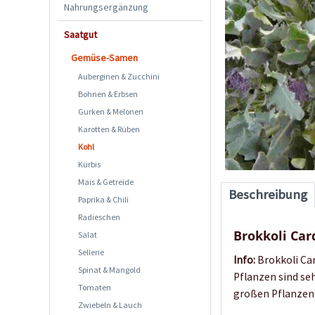
Nahrungsergänzung
Saatgut
Gemüse-Samen
Auberginen & Zucchini
Bohnen & Erbsen
Gurken & Melonen
Karotten & Rüben
Kohl
Kürbis
Mais & Getreide
Beschreibung
Paprika & Chili
Radieschen
Brokkoli Ca
Salat
Sellerie
Info:
Brokkoli Car
Spinat & Mangold
Pflanzen sind se
Tomaten
großen Pflanzen.
Zwiebeln & Lauch