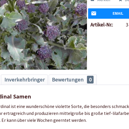
EMAIL
Artikel-Nr.:
3
Inverkehrbringer
Bewertungen
0
rdinal Samen
dinal ist eine wunderschöne violette Sorte, die besonders schmackh
hr ertragreich und produzieren mittelgroße bis große tief-lilafarb
 Er kann über viele Wochen geerntet werden.