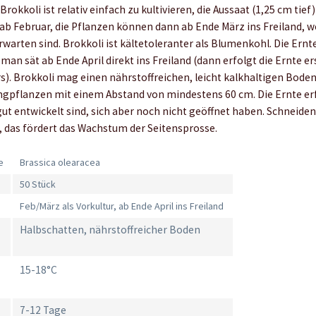
: Brokkoli ist relativ einfach zu kultivieren, die Aussaat (1,25 cm tie
ab Februar, die Pflanzen können dann ab Ende März ins Freiland, 
warten sind. Brokkoli ist kältetoleranter als Blumenkohl. Die Ernt
man sät ab Ende April direkt ins Freiland (dann erfolgt die Ernte er
rs). Brokkoli mag einen nährstoffreichen, leicht kalkhaltigen Bode
ungpflanzen mit einem Abstand von mindestens 60 cm. Die Ernte er
ut entwickelt sind, sich aber noch nicht geöffnet haben. Schneiden
, das fördert das Wachstum der Seitensprosse.
e
Brassica olearacea
50 Stück
Feb/März als Vorkultur, ab Ende April ins Freiland
Halbschatten, nährstoffreicher Boden
15-18°C
7-12 Tage