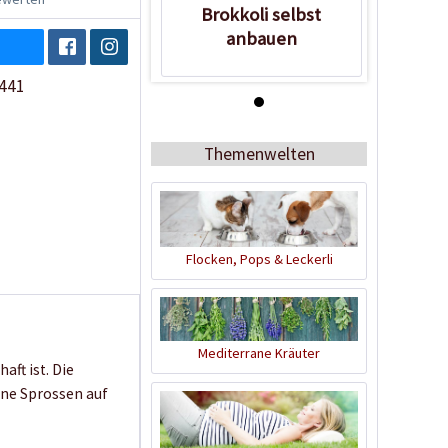
Brokkoli selbst
anbauen
441
Wissen
Themenwelten
Flocken, Pops & Leckerli
Brokkoli selbst
anbauen
Mediterrane Kräuter
aft ist. Die
ene Sprossen auf