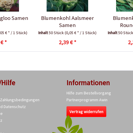
Igloo Samen
Blumenkohl Aalsmeer
Blumenko
Samen
Roun
,05 € * / 1 Stück)
Inhalt
50 Stück
(0,05 € * / 1 Stück)
Inhalt
50 Stüc
 € *
2,39 € *
2,
/Hilfe
Informationen
Hilfe zum Bestellvorgang
 Zahlungsbedingungen
Partnerprogramm Awin
nd Datenschutz
Vertrag widerrufen
se
tz