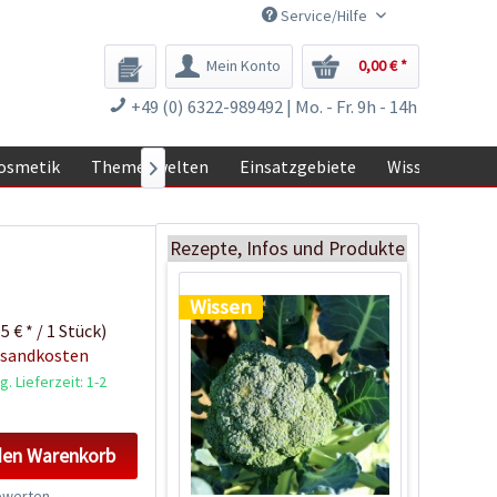
Service/Hilfe
Mein Konto
0,00 € *
+49 (0) 6322-989492 | Mo. - Fr. 9h - 14h
osmetik
Themenwelten
Einsatzgebiete
Wissen

Brokkoli selbst
anbauen
Rezepte, Infos und Produkte
Wissen
5 € * / 1 Stück)
rsandkosten
. Lieferzeit: 1-2
den
Warenkorb
werten