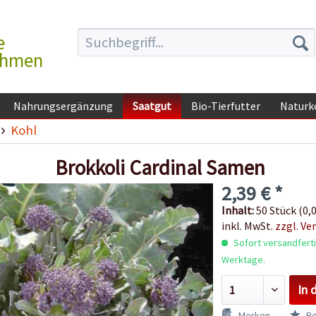
e
ehmen
Nahrungsergänzung
Saatgut
Bio-Tierfutter
Naturk
Kohl
Brokkoli Cardinal Samen
2,39 € *
Inhalt:
50 Stück (0,0
inkl. MwSt.
zzgl. Ve
Sofort versandfertig
Werktage.
In 
Merken
Be