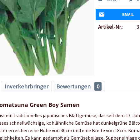
EMAIL
Artikel-Nr.:
3
Inverkehrbringer
Bewertungen
0
Komatsuna Green Boy Samen
st ein traditionelles japanisches Blattgemüse, das seit dem 17. Ja
 Dieses schnellwüchsige, kohlähnliche Gemüse hat dunkelgrüne Blätt
ätter erreichen eine Höhe von 30cm und eine Breite von 18cm. Koma
chkeiten. Es kann gedämpft als Gemüsebeilage, Suppeneinlage od