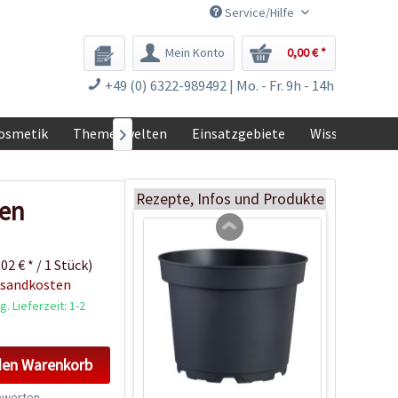
Service/Hilfe
Mein Konto
0,00 € *
Zimmer-Gewächshaus
+49 (0) 6322-989492 | Mo. - Fr. 9h - 14h
Inhalt
1 Stück
osmetik
Themenwelten
Einsatzgebiete
Wissen

9,99 € *
Jetzt bestellen
Rezepte, Infos und Produkte
men
02 € * / 1 Stück)
rsandkosten
. Lieferzeit: 1-2
den
Warenkorb
werten