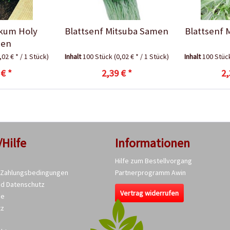
likum Holy
Blattsenf Mitsuba Samen
Blattsenf
en
,02 € * / 1 Stück)
Inhalt
100 Stück
(0,02 € * / 1 Stück)
Inhalt
100 Stü
 € *
2,39 € *
2,
/Hilfe
Informationen
Hilfe zum Bestellvorgang
 Zahlungsbedingungen
Partnerprogramm Awin
nd Datenschutz
Vertrag widerrufen
se
tz