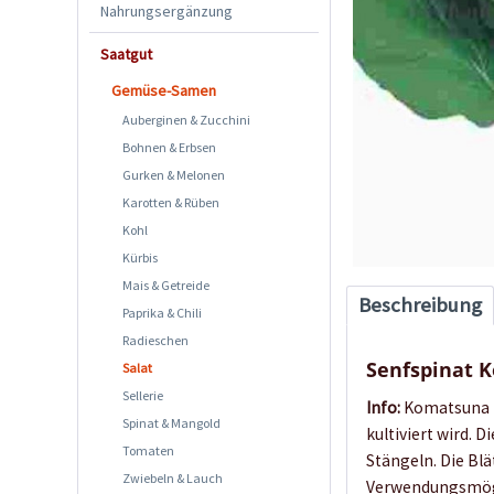
Nahrungsergänzung
Saatgut
Gemüse-Samen
Auberginen & Zucchini
Bohnen & Erbsen
Gurken & Melonen
Karotten & Rüben
Kohl
Kürbis
Mais & Getreide
Beschreibung
Paprika & Chili
Radieschen
Senfspinat 
Salat
Sellerie
Info:
Komatsuna i
Spinat & Mangold
kultiviert wird.
Tomaten
Stängeln. Die Bl
Zwiebeln & Lauch
Verwendungsmögli