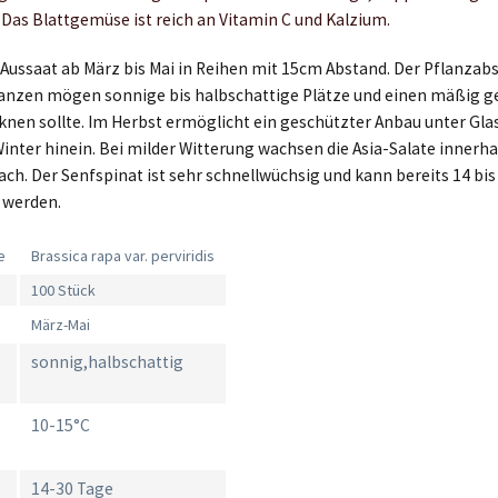
 Das Blattgemüse ist reich an Vitamin C und Kalzium.
:
Aussaat ab März bis Mai in Reihen mit 15cm Abstand. Der Pflanzab
lanzen mögen sonnige bis halbschattige Plätze und einen mäßig 
knen sollte. Im Herbst ermöglicht ein geschützter Anbau unter Glas
Winter hinein. Bei milder Witterung wachsen die Asia-Salate innerh
ch. Der Senfspinat ist sehr schnellwüchsig und kann bereits 14 bis
 werden.
e
Brassica rapa var. perviridis
100 Stück
März-Mai
sonnig,halbschattig
10-15°C
14-30 Tage