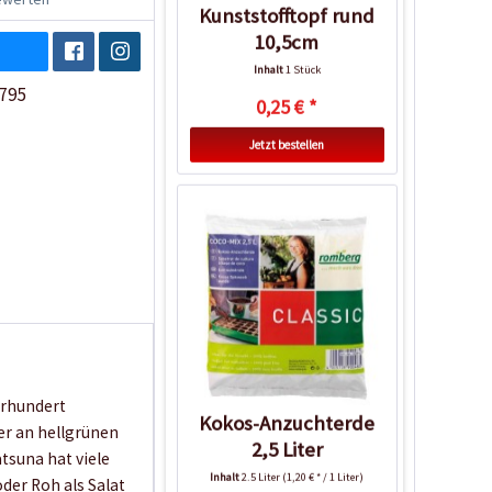
Kunststofftopf rund
10,5cm
Inhalt
1 Stück
795
0,25 € *
Jetzt bestellen
hrhundert
Kokos-Anzuchterde
er an hellgrünen
2,5 Liter
tsuna hat viele
Inhalt
2.5 Liter
(1,20 € * / 1 Liter)
er Roh als Salat