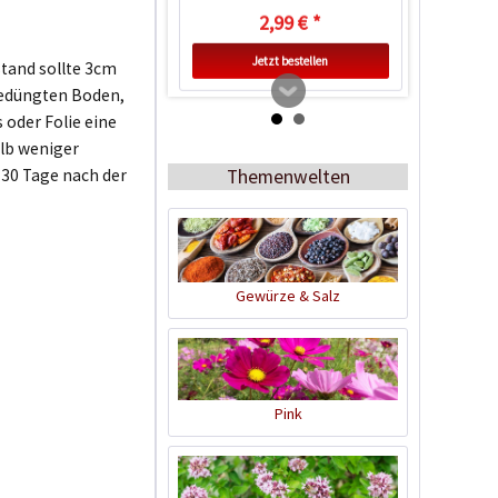
2,99 € *
Jetzt bestellen
stand sollte 3cm
gedüngten Boden,
 oder Folie eine
alb weniger
Themenwelten
 30 Tage nach der
Gewürze & Salz
Zimmer-Gewächshaus
Inhalt
1 Stück
Pink
9,99 € *
Jetzt bestellen