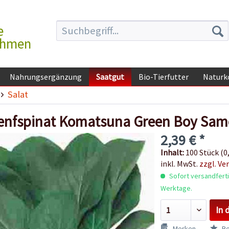
e
ehmen
Nahrungsergänzung
Saatgut
Bio-Tierfutter
Naturk
Salat
enfspinat Komatsuna Green Boy Sa
2,39 € *
Inhalt:
100 Stück (0,
inkl. MwSt.
zzgl. Ve
Sofort versandfertig
Werktage.
In 
Merken
Be