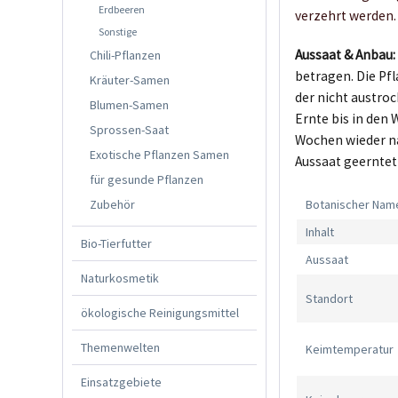
Erdbeeren
verzehrt werden.
Sonstige
Aussaat & Anbau
Chili-Pflanzen
betragen. Die Pf
Kräuter-Samen
der nicht austroc
Blumen-Samen
Ernte bis in den 
Sprossen-Saat
Wochen wieder na
Exotische Pflanzen Samen
Aussaat geerntet
für gesunde Pflanzen
Zubehör
Botanischer Nam
Inhalt
Bio-Tierfutter
Aussaat
Naturkosmetik
Standort
ökologische Reinigungsmittel
Themenwelten
Keimtemperatur
Einsatzgebiete