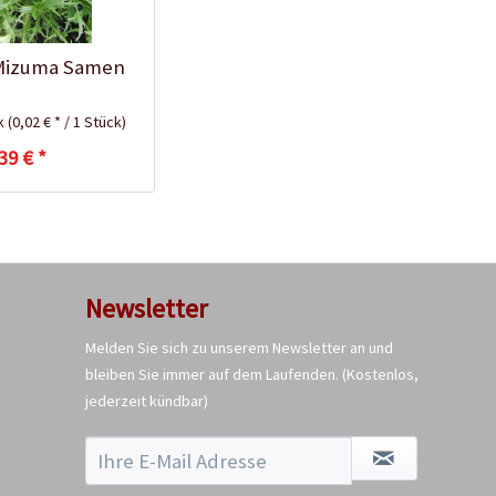
 Mizuma Samen
ck
(0,02 € * / 1 Stück)
39 € *
Kokos-Anzuchterde
2,5 Liter
Inhalt
2.5 Liter
(1,20 € * / 1 Liter)
2,99 € *
Newsletter
Jetzt bestellen
Melden Sie sich zu unserem Newsletter an und
bleiben Sie immer auf dem Laufenden.
(Kostenlos,
jederzeit kündbar)