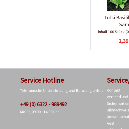
Tulsi Basi
Sam
Inhalt
100 Stück
(0
2,39
Service Hotline
Service
Kontakt
Telefonische Unterstützung und Beratung unter:
Versand und
+49 (0) 6322 - 989492
Sicherheit u
Bildnachwei
Mo-Fr, 09:00 - 14:00 Uhr
Umweltschu
AGB